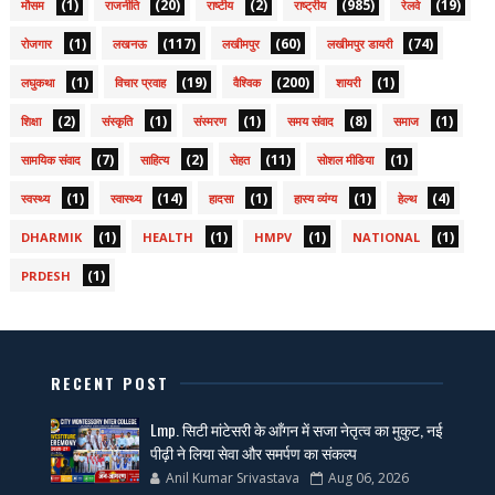
(1)
(20)
(2)
(985)
(19)
मौसम
राजनीति
राष्टीय
राष्ट्रीय
रेलवे
(1)
(117)
(60)
(74)
रोजगार
लखनऊ
लखीमपुर
लखीमपुर डायरी
(1)
(19)
(200)
(1)
लघुकथा
विचार प्रवाह
वैश्विक
शायरी
(2)
(1)
(1)
(8)
(1)
शिक्षा
संस्कृति
संस्मरण
समय संवाद
समाज
(7)
(2)
(11)
(1)
सामयिक संवाद
साहित्य
सेहत
सोशल मीडिया
(1)
(14)
(1)
(1)
(4)
स्वस्थ्य
स्वास्थ्य
हादसा
हास्य व्यंग्य
हेल्थ
(1)
(1)
(1)
(1)
DHARMIK
HEALTH
HMPV
NATIONAL
(1)
PRDESH
RECENT POST
Lmp. सिटी मांटेसरी के आँगन में सजा नेतृत्व का मुकुट, नई
पीढ़ी ने लिया सेवा और समर्पण का संकल्प
Anil Kumar Srivastava
Aug 06, 2026