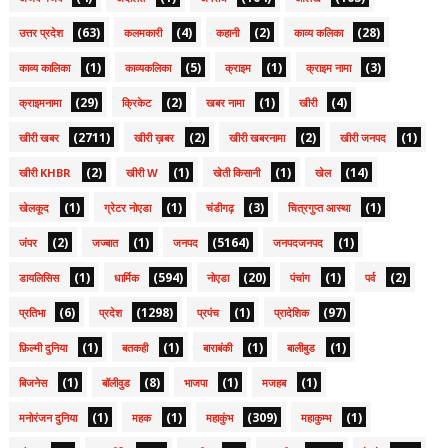
(63)
(4)
(2)
(28)
उत्तर प्रदेश
कलमकारी
कहानी
काव्य कलिका
(1)
(5)
(1)
(3)
काव्य कालिका
काव्यकलिका
क्राइम
क्राइम नामा
(29)
(2)
(1)
(4)
क्राइमनामा
क्रिकेट
खबर नामा
खीरी
(2711)
(2)
(2)
(1)
खीरी खबर
खीरी ख़बर
खीरी खबरनामा
खीरी जनपद
(2)
(1)
(1)
(14)
खीरी KHBR
खीरी W
खेती किसानी
खेल
(1)
(1)
(3)
(1)
खेलकूद
ग्रेटर नोएडा
चंडीगढ़
चित्रगुप्त आस्था
(2)
(1)
(5164)
(1)
जंपर
जज्बात
जनपद
जनपदजनपद
(1)
(594)
(20)
(1)
(2)
डायलिसिस
धार्मिक
नोएडा
पंचांग
पर्व
(6)
(1298)
(1)
(97)
प्रतिभा
प्रदेश
प्रपंच
प्रादेशिक
(1)
(1)
(1)
(1)
फ़िल्मी दुनिया
बतकही
बाराबंकी
बालीबुड
(1)
(8)
(1)
(1)
बिजनेस
बॉलीवुड
भाजपा
मजहब
(1)
(1)
(309)
(1)
मनोरंजन दुनिया
महक
महाकुंभ
महाकुम्भ