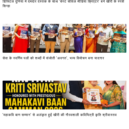
डिजिटल दुनिया में दमदार दस्तक के साथ 'बेस्ट सोशल मीडिया क्रिएटर' बने खीरी के स्पर्श
सिन्हा
सेवा के स्वर्णिम पलों को शब्दों में संजोती 'अवगत', भव्य विमोचन बना यादगार
'महाकवि बाण सम्मान' से अलंकृत हुईं खीरी की गौरवशाली कवियित्री कृति श्रीवास्तव