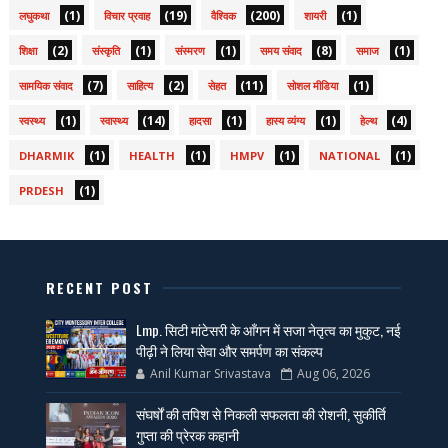
(1)
(19)
(200)
(1)
लघुकथा
विचार प्रवाह
वैश्विक
शायरी
(2)
(1)
(1)
(8)
(1)
शिक्षा
संस्कृति
संस्मरण
समय संवाद
समाज
(7)
(2)
(11)
(1)
सामयिक संवाद
साहित्य
सेहत
सोशल मीडिया
(1)
(14)
(1)
(1)
(4)
स्वस्थ्य
स्वास्थ्य
हादसा
हास्य व्यंग्य
हेल्थ
(1)
(1)
(1)
(1)
DHARMIK
HEALTH
HMPV
NATIONAL
(1)
PRDESH
RECENT POST
Lmp. सिटी मांटेसरी के आँगन में सजा नेतृत्व का मुकुट, नई
पीढ़ी ने लिया सेवा और समर्पण का संकल्प
Anil Kumar Srivastava
Aug 06, 2026
संघर्षों की तपिश से निकली सफलता की रोशनी, सुकीर्ति
गुप्ता की प्रेरक कहानी