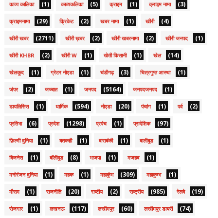
(1)
(5)
(1)
(3)
काव्य कालिका
काव्यकलिका
क्राइम
क्राइम नामा
(29)
(2)
(1)
(4)
क्राइमनामा
क्रिकेट
खबर नामा
खीरी
(2711)
(2)
(2)
(1)
खीरी खबर
खीरी ख़बर
खीरी खबरनामा
खीरी जनपद
(2)
(1)
(1)
(14)
खीरी KHBR
खीरी W
खेती किसानी
खेल
(1)
(1)
(3)
(1)
खेलकूद
ग्रेटर नोएडा
चंडीगढ़
चित्रगुप्त आस्था
(2)
(1)
(5164)
(1)
जंपर
जज्बात
जनपद
जनपदजनपद
(1)
(594)
(20)
(1)
(2)
डायलिसिस
धार्मिक
नोएडा
पंचांग
पर्व
(6)
(1298)
(1)
(97)
प्रतिभा
प्रदेश
प्रपंच
प्रादेशिक
(1)
(1)
(1)
(1)
फ़िल्मी दुनिया
बतकही
बाराबंकी
बालीबुड
(1)
(8)
(1)
(1)
बिजनेस
बॉलीवुड
भाजपा
मजहब
(1)
(1)
(309)
(1)
मनोरंजन दुनिया
महक
महाकुंभ
महाकुम्भ
(1)
(20)
(2)
(985)
(19)
मौसम
राजनीति
राष्टीय
राष्ट्रीय
रेलवे
(1)
(117)
(60)
(74)
रोजगार
लखनऊ
लखीमपुर
लखीमपुर डायरी