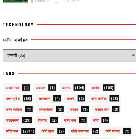
Unknown
Jul 28, 2026
TECHNOLOGY
ब्लॉग आर्काइव
TAGS
(4)
(1)
(104)
(103)
अजब गजब
अदालत
अपराध
आलेख
(63)
(4)
(2)
(28)
उत्तर प्रदेश
कलमकारी
कहानी
काव्य कलिका
(1)
(5)
(1)
(3)
काव्य कालिका
काव्यकलिका
क्राइम
क्राइम नामा
(29)
(2)
(1)
(4)
क्राइमनामा
क्रिकेट
खबर नामा
खीरी
(2711)
(2)
(2)
(1)
खीरी खबर
खीरी ख़बर
खीरी खबरनामा
खीरी जनपद