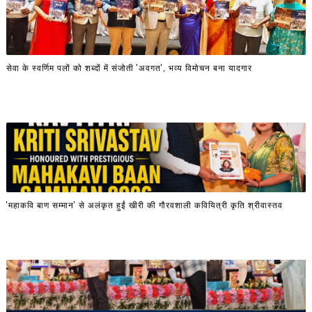
सेवा के स्वर्णिम पलों को शब्दों में संजोती 'अवगत', भव्य विमोचन बना यादगार
'महाकवि बाण सम्मान' से अलंकृत हुईं खीरी की गौरवशाली कवियित्री कृति श्रीवास्तव