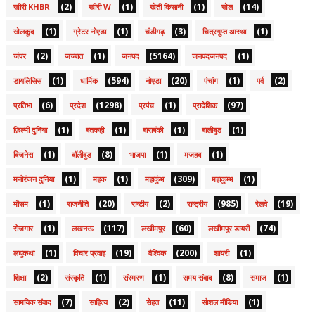
(2)
(1)
(1)
(14)
खीरी KHBR
खीरी W
खेती किसानी
खेल
(1)
(1)
(3)
(1)
खेलकूद
ग्रेटर नोएडा
चंडीगढ़
चित्रगुप्त आस्था
(2)
(1)
(5164)
(1)
जंपर
जज्बात
जनपद
जनपदजनपद
(1)
(594)
(20)
(1)
(2)
डायलिसिस
धार्मिक
नोएडा
पंचांग
पर्व
(6)
(1298)
(1)
(97)
प्रतिभा
प्रदेश
प्रपंच
प्रादेशिक
(1)
(1)
(1)
(1)
फ़िल्मी दुनिया
बतकही
बाराबंकी
बालीबुड
(1)
(8)
(1)
(1)
बिजनेस
बॉलीवुड
भाजपा
मजहब
(1)
(1)
(309)
(1)
मनोरंजन दुनिया
महक
महाकुंभ
महाकुम्भ
(1)
(20)
(2)
(985)
(19)
मौसम
राजनीति
राष्टीय
राष्ट्रीय
रेलवे
(1)
(117)
(60)
(74)
रोजगार
लखनऊ
लखीमपुर
लखीमपुर डायरी
(1)
(19)
(200)
(1)
लघुकथा
विचार प्रवाह
वैश्विक
शायरी
(2)
(1)
(1)
(8)
(1)
शिक्षा
संस्कृति
संस्मरण
समय संवाद
समाज
(7)
(2)
(11)
(1)
सामयिक संवाद
साहित्य
सेहत
सोशल मीडिया