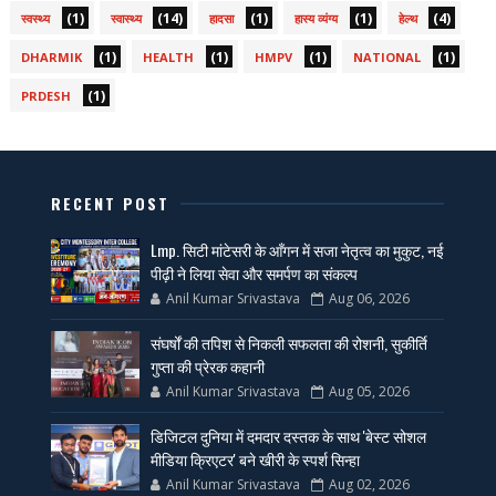
(1)
(14)
(1)
(1)
(4)
स्वस्थ्य
स्वास्थ्य
हादसा
हास्य व्यंग्य
हेल्थ
(1)
(1)
(1)
(1)
DHARMIK
HEALTH
HMPV
NATIONAL
(1)
PRDESH
RECENT POST
Lmp. सिटी मांटेसरी के आँगन में सजा नेतृत्व का मुकुट, नई
पीढ़ी ने लिया सेवा और समर्पण का संकल्प
Anil Kumar Srivastava
Aug 06, 2026
संघर्षों की तपिश से निकली सफलता की रोशनी, सुकीर्ति
गुप्ता की प्रेरक कहानी
Anil Kumar Srivastava
Aug 05, 2026
डिजिटल दुनिया में दमदार दस्तक के साथ 'बेस्ट सोशल
मीडिया क्रिएटर' बने खीरी के स्पर्श सिन्हा
Anil Kumar Srivastava
Aug 02, 2026