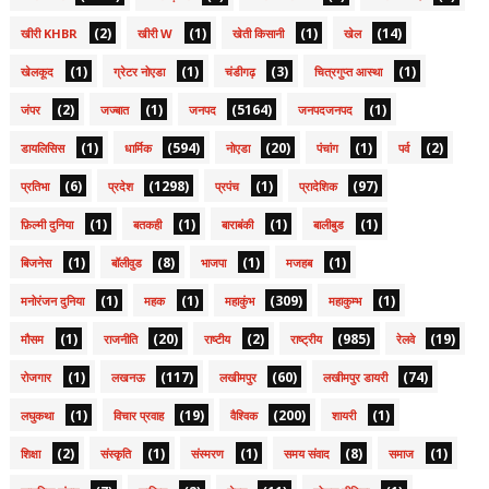
(2)
(1)
(1)
(14)
खीरी KHBR
खीरी W
खेती किसानी
खेल
(1)
(1)
(3)
(1)
खेलकूद
ग्रेटर नोएडा
चंडीगढ़
चित्रगुप्त आस्था
(2)
(1)
(5164)
(1)
जंपर
जज्बात
जनपद
जनपदजनपद
(1)
(594)
(20)
(1)
(2)
डायलिसिस
धार्मिक
नोएडा
पंचांग
पर्व
(6)
(1298)
(1)
(97)
प्रतिभा
प्रदेश
प्रपंच
प्रादेशिक
(1)
(1)
(1)
(1)
फ़िल्मी दुनिया
बतकही
बाराबंकी
बालीबुड
(1)
(8)
(1)
(1)
बिजनेस
बॉलीवुड
भाजपा
मजहब
(1)
(1)
(309)
(1)
मनोरंजन दुनिया
महक
महाकुंभ
महाकुम्भ
(1)
(20)
(2)
(985)
(19)
मौसम
राजनीति
राष्टीय
राष्ट्रीय
रेलवे
(1)
(117)
(60)
(74)
रोजगार
लखनऊ
लखीमपुर
लखीमपुर डायरी
(1)
(19)
(200)
(1)
लघुकथा
विचार प्रवाह
वैश्विक
शायरी
(2)
(1)
(1)
(8)
(1)
शिक्षा
संस्कृति
संस्मरण
समय संवाद
समाज