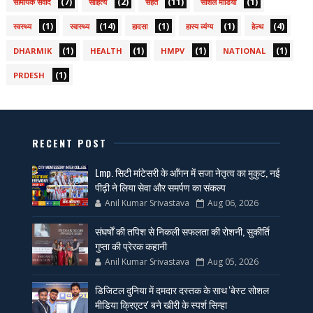
(7)
(2)
(11)
(1)
सामयिक संवाद
साहित्य
सेहत
सोशल मीडिया
(1)
(14)
(1)
(1)
(4)
स्वस्थ्य
स्वास्थ्य
हादसा
हास्य व्यंग्य
हेल्थ
(1)
(1)
(1)
(1)
DHARMIK
HEALTH
HMPV
NATIONAL
(1)
PRDESH
RECENT POST
Lmp. सिटी मांटेसरी के आँगन में सजा नेतृत्व का मुकुट, नई
पीढ़ी ने लिया सेवा और समर्पण का संकल्प
Anil Kumar Srivastava
Aug 06, 2026
संघर्षों की तपिश से निकली सफलता की रोशनी, सुकीर्ति
गुप्ता की प्रेरक कहानी
Anil Kumar Srivastava
Aug 05, 2026
डिजिटल दुनिया में दमदार दस्तक के साथ 'बेस्ट सोशल
मीडिया क्रिएटर' बने खीरी के स्पर्श सिन्हा