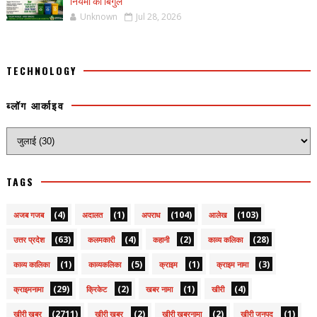
नियमों का बिगुल
Unknown
Jul 28, 2026
TECHNOLOGY
ब्लॉग आर्काइव
TAGS
(4)
(1)
(104)
(103)
अजब गजब
अदालत
अपराध
आलेख
(63)
(4)
(2)
(28)
उत्तर प्रदेश
कलमकारी
कहानी
काव्य कलिका
(1)
(5)
(1)
(3)
काव्य कालिका
काव्यकलिका
क्राइम
क्राइम नामा
(29)
(2)
(1)
(4)
क्राइमनामा
क्रिकेट
खबर नामा
खीरी
(2711)
(2)
(2)
(1)
खीरी खबर
खीरी ख़बर
खीरी खबरनामा
खीरी जनपद