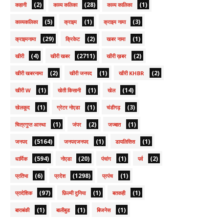
(2)
(28)
(1)
कहानी
काव्य कलिका
काव्य कालिका
(5)
(1)
(3)
काव्यकलिका
क्राइम
क्राइम नामा
(29)
(2)
(1)
क्राइमनामा
क्रिकेट
खबर नामा
(4)
(2711)
(2)
खीरी
खीरी खबर
खीरी ख़बर
(2)
(1)
(2)
खीरी खबरनामा
खीरी जनपद
खीरी KHBR
(1)
(1)
(14)
खीरी W
खेती किसानी
खेल
(1)
(1)
(3)
खेलकूद
ग्रेटर नोएडा
चंडीगढ़
(1)
(2)
(1)
चित्रगुप्त आस्था
जंपर
जज्बात
(5164)
(1)
(1)
जनपद
जनपदजनपद
डायलिसिस
(594)
(20)
(1)
(2)
धार्मिक
नोएडा
पंचांग
पर्व
(6)
(1298)
(1)
प्रतिभा
प्रदेश
प्रपंच
(97)
(1)
(1)
प्रादेशिक
फ़िल्मी दुनिया
बतकही
(1)
(1)
(1)
बाराबंकी
बालीबुड
बिजनेस