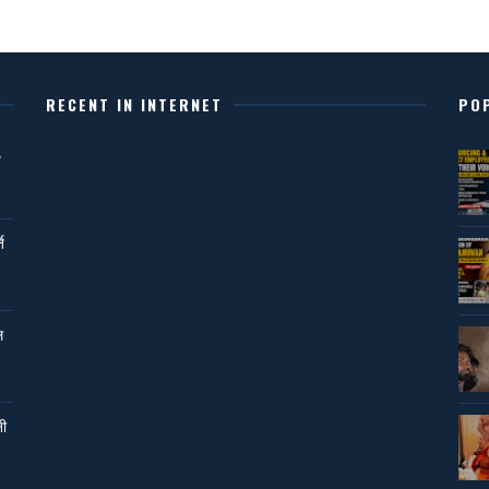
RECENT IN INTERNET
PO
,
ि
ल
नी