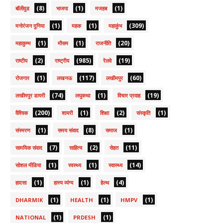
(8)
(1)
(1)
बॉलीवुड
भाजपा
मजहब
(1)
(1)
(309)
मनोरंजन दुनिया
महक
महाकुंभ
(1)
(1)
(20)
महाकुम्भ
मौसम
राजनीति
(2)
(985)
(19)
राष्टीय
राष्ट्रीय
रेलवे
(1)
(117)
(60)
रोजगार
लखनऊ
लखीमपुर
(74)
(1)
(19)
लखीमपुर डायरी
लघुकथा
विचार प्रवाह
(200)
(1)
(2)
(1)
वैश्विक
शायरी
शिक्षा
संस्कृति
(1)
(8)
(1)
संस्मरण
समय संवाद
समाज
(7)
(2)
(11)
सामयिक संवाद
साहित्य
सेहत
(1)
(1)
(14)
सोशल मीडिया
स्वस्थ्य
स्वास्थ्य
(1)
(1)
(4)
हादसा
हास्य व्यंग्य
हेल्थ
(1)
(1)
(1)
DHARMIK
HEALTH
HMPV
(1)
(1)
NATIONAL
PRDESH