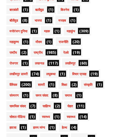
(1)
(1)
(1)
बाराबंकी
बालीबुड
बिजनेस
(8)
(1)
(1)
बॉलीवुड
भाजपा
मजहब
(1)
(1)
(309)
मनोरंजन दुनिया
महक
महाकुंभ
(1)
(1)
(20)
महाकुम्भ
मौसम
राजनीति
(2)
(985)
(19)
राष्टीय
राष्ट्रीय
रेलवे
(1)
(117)
(60)
रोजगार
लखनऊ
लखीमपुर
(74)
(1)
(19)
लखीमपुर डायरी
लघुकथा
विचार प्रवाह
(200)
(1)
(2)
(1)
वैश्विक
शायरी
शिक्षा
संस्कृति
(1)
(8)
(1)
संस्मरण
समय संवाद
समाज
(7)
(2)
(11)
सामयिक संवाद
साहित्य
सेहत
(1)
(1)
(14)
सोशल मीडिया
स्वस्थ्य
स्वास्थ्य
(1)
(1)
(4)
हादसा
हास्य व्यंग्य
हेल्थ