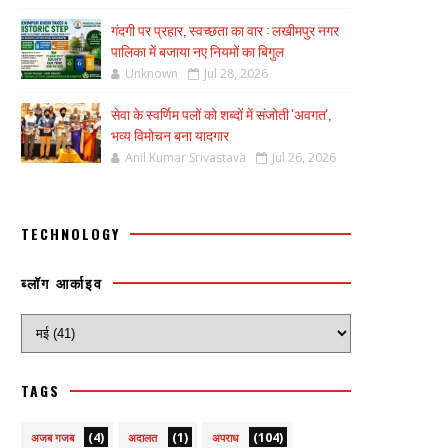
गंदगी पर प्रहार, स्वच्छता का वार : लखीमपुर नगर
पालिका में बजाया नए नियमों का बिगुल
Unknown
Jul 28, 2026
सेवा के स्वर्णिम पलों को शब्दों में संजोती 'अवगत',
भव्य विमोचन बना यादगार
Anil Kumar Srivastava
Jul 26, 2026
TECHNOLOGY
ब्लॉग आर्काइव
TAGS
(4)
(1)
(104)
अजब गजब
अदालत
अपराध