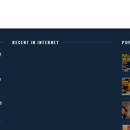
RECENT IN INTERNET
PO
ि
ल
नी