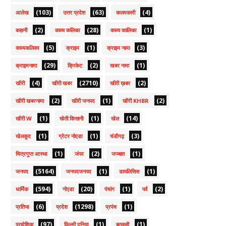
(103)
(63)
(4)
आलेख
उत्तर प्रदेश
कलमकारी
(2)
(28)
(1)
कहानी
काव्य कलिका
काव्य कालिका
(5)
(1)
(3)
काव्यकलिका
क्राइम
क्राइम नामा
(29)
(2)
(1)
क्राइमनामा
क्रिकेट
खबर नामा
(4)
(2710)
(2)
खीरी
खीरी खबर
खीरी ख़बर
(2)
(1)
(2)
खीरी खबरनामा
खीरी जनपद
खीरी KHBR
(1)
(1)
(14)
खीरी W
खेती किसानी
खेल
(1)
(1)
(3)
खेलकूद
ग्रेटर नोएडा
चंडीगढ़
(1)
(2)
(1)
चित्रगुप्त आस्था
जंपर
जज्बात
(5164)
(1)
(1)
जनपद
जनपदजनपद
डायलिसिस
(594)
(20)
(1)
(2)
धार्मिक
नोएडा
पंचांग
पर्व
(6)
(1298)
(1)
प्रतिभा
प्रदेश
प्रपंच
(97)
(1)
(1)
प्रादेशिक
फ़िल्मी दुनिया
बतकही