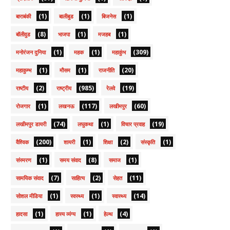
(1)
(1)
(1)
बाराबंकी
बालीबुड
बिजनेस
(8)
(1)
(1)
बॉलीवुड
भाजपा
मजहब
(1)
(1)
(309)
मनोरंजन दुनिया
महक
महाकुंभ
(1)
(1)
(20)
महाकुम्भ
मौसम
राजनीति
(2)
(985)
(19)
राष्टीय
राष्ट्रीय
रेलवे
(1)
(117)
(60)
रोजगार
लखनऊ
लखीमपुर
(74)
(1)
(19)
लखीमपुर डायरी
लघुकथा
विचार प्रवाह
(200)
(1)
(2)
(1)
वैश्विक
शायरी
शिक्षा
संस्कृति
(1)
(8)
(1)
संस्मरण
समय संवाद
समाज
(7)
(2)
(11)
सामयिक संवाद
साहित्य
सेहत
(1)
(1)
(14)
सोशल मीडिया
स्वस्थ्य
स्वास्थ्य
(1)
(1)
(4)
हादसा
हास्य व्यंग्य
हेल्थ