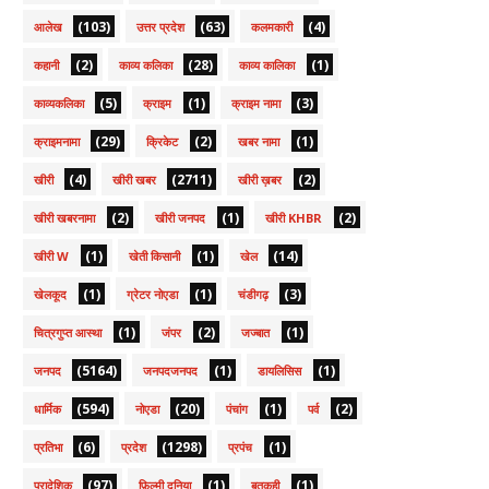
(103)
(63)
(4)
आलेख
उत्तर प्रदेश
कलमकारी
(2)
(28)
(1)
कहानी
काव्य कलिका
काव्य कालिका
(5)
(1)
(3)
काव्यकलिका
क्राइम
क्राइम नामा
(29)
(2)
(1)
क्राइमनामा
क्रिकेट
खबर नामा
(4)
(2711)
(2)
खीरी
खीरी खबर
खीरी ख़बर
(2)
(1)
(2)
खीरी खबरनामा
खीरी जनपद
खीरी KHBR
(1)
(1)
(14)
खीरी W
खेती किसानी
खेल
(1)
(1)
(3)
खेलकूद
ग्रेटर नोएडा
चंडीगढ़
(1)
(2)
(1)
चित्रगुप्त आस्था
जंपर
जज्बात
(5164)
(1)
(1)
जनपद
जनपदजनपद
डायलिसिस
(594)
(20)
(1)
(2)
धार्मिक
नोएडा
पंचांग
पर्व
(6)
(1298)
(1)
प्रतिभा
प्रदेश
प्रपंच
(97)
(1)
(1)
प्रादेशिक
फ़िल्मी दुनिया
बतकही