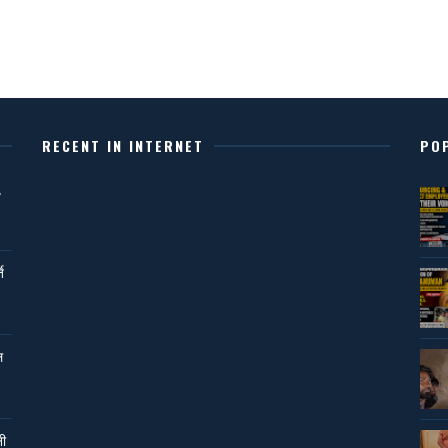
RECENT IN INTERNET
PO
,
ि
ल
नी