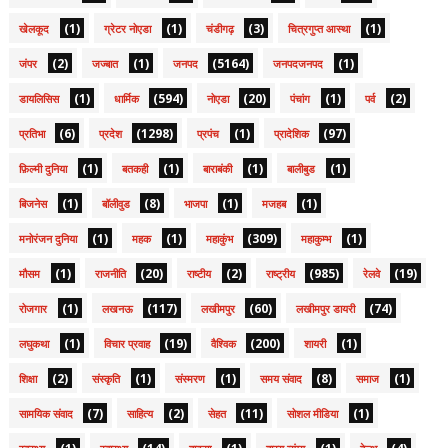
(1)
(1)
(3)
(1)
खेलकूद
ग्रेटर नोएडा
चंडीगढ़
चित्रगुप्त आस्था
(2)
(1)
(5164)
(1)
जंपर
जज्बात
जनपद
जनपदजनपद
(1)
(594)
(20)
(1)
(2)
डायलिसिस
धार्मिक
नोएडा
पंचांग
पर्व
(6)
(1298)
(1)
(97)
प्रतिभा
प्रदेश
प्रपंच
प्रादेशिक
(1)
(1)
(1)
(1)
फ़िल्मी दुनिया
बतकही
बाराबंकी
बालीबुड
(1)
(8)
(1)
(1)
बिजनेस
बॉलीवुड
भाजपा
मजहब
(1)
(1)
(309)
(1)
मनोरंजन दुनिया
महक
महाकुंभ
महाकुम्भ
(1)
(20)
(2)
(985)
(19)
मौसम
राजनीति
राष्टीय
राष्ट्रीय
रेलवे
(1)
(117)
(60)
(74)
रोजगार
लखनऊ
लखीमपुर
लखीमपुर डायरी
(1)
(19)
(200)
(1)
लघुकथा
विचार प्रवाह
वैश्विक
शायरी
(2)
(1)
(1)
(8)
(1)
शिक्षा
संस्कृति
संस्मरण
समय संवाद
समाज
(7)
(2)
(11)
(1)
सामयिक संवाद
साहित्य
सेहत
सोशल मीडिया