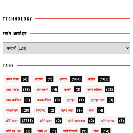
TECHNOLOGY
ब्लॉग आर्काइव
TAGS
(4)
(1)
(104)
(103)
अजब गजब
अदालत
अपराध
आलेख
(63)
(4)
(2)
(28)
उत्तर प्रदेश
कलमकारी
कहानी
काव्य कलिका
(1)
(5)
(1)
(3)
काव्य कालिका
काव्यकलिका
क्राइम
क्राइम नामा
(29)
(2)
(1)
(4)
क्राइमनामा
क्रिकेट
खबर नामा
खीरी
(2711)
(2)
(2)
(1)
खीरी खबर
खीरी ख़बर
खीरी खबरनामा
खीरी जनपद
(2)
(1)
(1)
(14)
खीरी KHBR
खीरी W
खेती किसानी
खेल