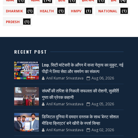
(1)
(14)
(1)
(1)
(4)
स्वस्थ्य
स्वास्थ्य
हादसा
हास्य व्यंग्य
हेल्थ
(1)
(1)
(1)
(1)
DHARMIK
HEALTH
HMPV
NATIONAL
(1)
PRDESH
RECENT POST
Lmp. सिटी मांटेसरी के आँगन में सजा नेतृत्व का मुकुट, नई
पीढ़ी ने लिया सेवा और समर्पण का संकल्प
Anil Kumar Srivastava
Aug 06, 2026
संघर्षों की तपिश से निकली सफलता की रोशनी, सुकीर्ति
गुप्ता की प्रेरक कहानी
Anil Kumar Srivastava
Aug 05, 2026
डिजिटल दुनिया में दमदार दस्तक के साथ 'बेस्ट सोशल
मीडिया क्रिएटर' बने खीरी के स्पर्श सिन्हा
Anil Kumar Srivastava
Aug 02, 2026