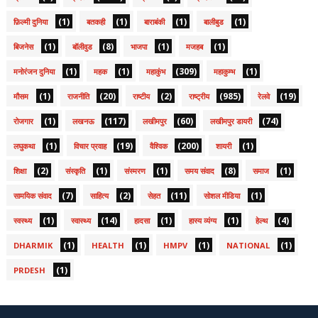
(1)
(1)
(1)
(1)
फ़िल्मी दुनिया
बतकही
बाराबंकी
बालीबुड
(1)
(8)
(1)
(1)
बिजनेस
बॉलीवुड
भाजपा
मजहब
(1)
(1)
(309)
(1)
मनोरंजन दुनिया
महक
महाकुंभ
महाकुम्भ
(1)
(20)
(2)
(985)
(19)
मौसम
राजनीति
राष्टीय
राष्ट्रीय
रेलवे
(1)
(117)
(60)
(74)
रोजगार
लखनऊ
लखीमपुर
लखीमपुर डायरी
(1)
(19)
(200)
(1)
लघुकथा
विचार प्रवाह
वैश्विक
शायरी
(2)
(1)
(1)
(8)
(1)
शिक्षा
संस्कृति
संस्मरण
समय संवाद
समाज
(7)
(2)
(11)
(1)
सामयिक संवाद
साहित्य
सेहत
सोशल मीडिया
(1)
(14)
(1)
(1)
(4)
स्वस्थ्य
स्वास्थ्य
हादसा
हास्य व्यंग्य
हेल्थ
(1)
(1)
(1)
(1)
DHARMIK
HEALTH
HMPV
NATIONAL
(1)
PRDESH