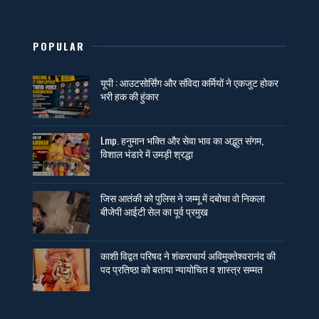
POPULAR
यूपी : आउटसोर्सिंग और संविदा कर्मियों ने एकजुट होकर
भरी हक की हुंकार
Lmp. हनुमान भक्ति और सेवा भाव का अद्भुत संगम,
विशाल भंडारे में उमड़ी श्रद्धा
जिस आतंकी को पुलिस ने जम्मू में दबोचा वो निकला
बीजेपी आईटी सेल का पूर्व प्रमुख
काशी विद्वत परिषद ने शंकराचार्य अविमुक्तेश्वरानंद की
पद प्रतिष्ठा को बताया न्यायोचित व शास्त्र सम्मत