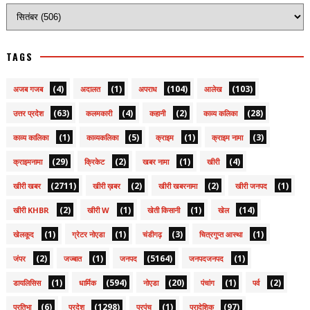
TAGS
(4)
(1)
(104)
(103)
अजब गजब
अदालत
अपराध
आलेख
(63)
(4)
(2)
(28)
उत्तर प्रदेश
कलमकारी
कहानी
काव्य कलिका
(1)
(5)
(1)
(3)
काव्य कालिका
काव्यकलिका
क्राइम
क्राइम नामा
(29)
(2)
(1)
(4)
क्राइमनामा
क्रिकेट
खबर नामा
खीरी
(2711)
(2)
(2)
(1)
खीरी खबर
खीरी ख़बर
खीरी खबरनामा
खीरी जनपद
(2)
(1)
(1)
(14)
खीरी KHBR
खीरी W
खेती किसानी
खेल
(1)
(1)
(3)
(1)
खेलकूद
ग्रेटर नोएडा
चंडीगढ़
चित्रगुप्त आस्था
(2)
(1)
(5164)
(1)
जंपर
जज्बात
जनपद
जनपदजनपद
(1)
(594)
(20)
(1)
(2)
डायलिसिस
धार्मिक
नोएडा
पंचांग
पर्व
(6)
(1298)
(1)
(97)
प्रतिभा
प्रदेश
प्रपंच
प्रादेशिक