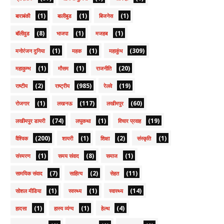
(1)
(1)
(1)
बाराबंकी
बालीबुड
बिजनेस
(8)
(1)
(1)
बॉलीवुड
भाजपा
मजहब
(1)
(1)
(309)
मनोरंजन दुनिया
महक
महाकुंभ
(1)
(1)
(20)
महाकुम्भ
मौसम
राजनीति
(2)
(985)
(19)
राष्टीय
राष्ट्रीय
रेलवे
(1)
(117)
(60)
रोजगार
लखनऊ
लखीमपुर
(74)
(1)
(19)
लखीमपुर डायरी
लघुकथा
विचार प्रवाह
(200)
(1)
(2)
(1)
वैश्विक
शायरी
शिक्षा
संस्कृति
(1)
(8)
(1)
संस्मरण
समय संवाद
समाज
(7)
(2)
(11)
सामयिक संवाद
साहित्य
सेहत
(1)
(1)
(14)
सोशल मीडिया
स्वस्थ्य
स्वास्थ्य
(1)
(1)
(4)
हादसा
हास्य व्यंग्य
हेल्थ