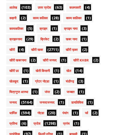
(103)
(63)
(4)
आलेख
उत्तर प्रदेश
कलमकारी
(2)
(28)
(1)
कहानी
काव्य कलिका
काव्य कालिका
(5)
(1)
(3)
काव्यकलिका
क्राइम
क्राइम नामा
(29)
(2)
(1)
क्राइमनामा
क्रिकेट
खबर नामा
(4)
(2711)
(2)
खीरी
खीरी खबर
खीरी ख़बर
(2)
(1)
(2)
खीरी खबरनामा
खीरी जनपद
खीरी KHBR
(1)
(1)
(14)
खीरी W
खेती किसानी
खेल
(1)
(1)
(3)
खेलकूद
ग्रेटर नोएडा
चंडीगढ़
(1)
(2)
(1)
चित्रगुप्त आस्था
जंपर
जज्बात
(5164)
(1)
(1)
जनपद
जनपदजनपद
डायलिसिस
(594)
(20)
(1)
(2)
धार्मिक
नोएडा
पंचांग
पर्व
(6)
(1298)
(1)
प्रतिभा
प्रदेश
प्रपंच
(97)
(1)
(1)
प्रादेशिक
फ़िल्मी दुनिया
बतकही