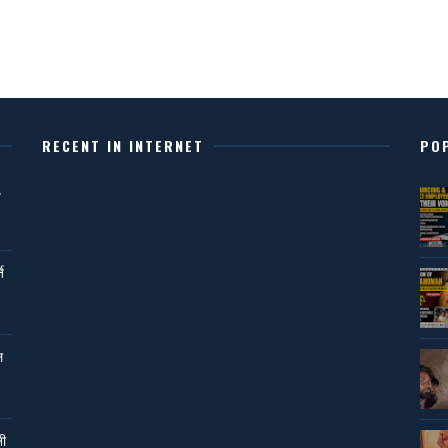
RECENT IN INTERNET
PO
,
ि
ल
नी