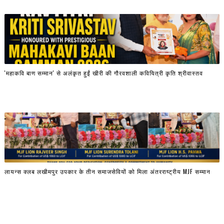
'महाकवि बाण सम्मान' से अलंकृत हुईं खीरी की गौरवशाली कवियित्री कृति श्रीवास्तव
लायन्स क्लब लखीमपुर उपकार के तीन समाजसेवियों को मिला अंतरराष्ट्रीय MJF सम्मान