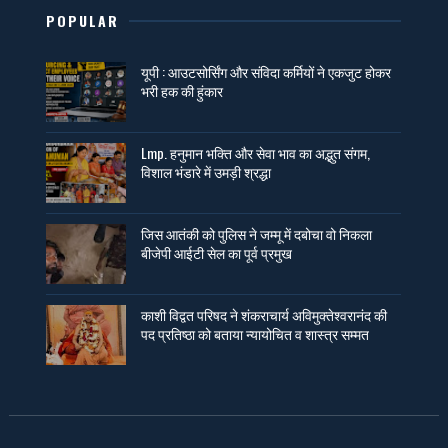
POPULAR
यूपी : आउटसोर्सिंग और संविदा कर्मियों ने एकजुट होकर
भरी हक की हुंकार
Lmp. हनुमान भक्ति और सेवा भाव का अद्भुत संगम,
विशाल भंडारे में उमड़ी श्रद्धा
जिस आतंकी को पुलिस ने जम्मू में दबोचा वो निकला
बीजेपी आईटी सेल का पूर्व प्रमुख
काशी विद्वत परिषद ने शंकराचार्य अविमुक्तेश्वरानंद की
पद प्रतिष्ठा को बताया न्यायोचित व शास्त्र सम्मत