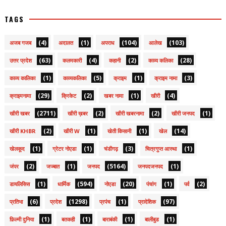
TAGS
(4)
(1)
(104)
(103)
अजब गजब
अदालत
अपराध
आलेख
(63)
(4)
(2)
(28)
उत्तर प्रदेश
कलमकारी
कहानी
काव्य कलिका
(1)
(5)
(1)
(3)
काव्य कालिका
काव्यकलिका
क्राइम
क्राइम नामा
(29)
(2)
(1)
(4)
क्राइमनामा
क्रिकेट
खबर नामा
खीरी
(2711)
(2)
(2)
(1)
खीरी खबर
खीरी ख़बर
खीरी खबरनामा
खीरी जनपद
(2)
(1)
(1)
(14)
खीरी KHBR
खीरी W
खेती किसानी
खेल
(1)
(1)
(3)
(1)
खेलकूद
ग्रेटर नोएडा
चंडीगढ़
चित्रगुप्त आस्था
(2)
(1)
(5164)
(1)
जंपर
जज्बात
जनपद
जनपदजनपद
(1)
(594)
(20)
(1)
(2)
डायलिसिस
धार्मिक
नोएडा
पंचांग
पर्व
(6)
(1298)
(1)
(97)
प्रतिभा
प्रदेश
प्रपंच
प्रादेशिक
(1)
(1)
(1)
(1)
फ़िल्मी दुनिया
बतकही
बाराबंकी
बालीबुड