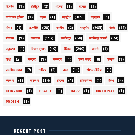
(1)
(8)
(1)
(1)
बिजनेस
बॉलीवुड
भाजपा
मजहब
(1)
(1)
(309)
(1)
मनोरंजन दुनिया
महक
महाकुंभ
महाकुम्भ
(1)
(20)
(2)
(985)
(19)
मौसम
राजनीति
राष्टीय
राष्ट्रीय
रेलवे
(1)
(117)
(60)
(74)
रोजगार
लखनऊ
लखीमपुर
लखीमपुर डायरी
(1)
(19)
(200)
(1)
लघुकथा
विचार प्रवाह
वैश्विक
शायरी
(2)
(1)
(1)
(8)
(1)
शिक्षा
संस्कृति
संस्मरण
समय संवाद
समाज
(7)
(2)
(11)
(1)
सामयिक संवाद
साहित्य
सेहत
सोशल मीडिया
(1)
(14)
(1)
(1)
(4)
स्वस्थ्य
स्वास्थ्य
हादसा
हास्य व्यंग्य
हेल्थ
(1)
(1)
(1)
(1)
DHARMIK
HEALTH
HMPV
NATIONAL
(1)
PRDESH
RECENT POST