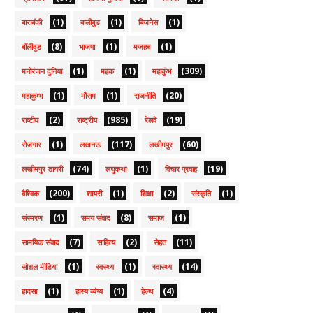
(1)
(1)
(1)
बाराबंकी
बालीबुड
बिजनेस
(8)
(1)
(1)
बॉलीवुड
भाजपा
मजहब
(1)
(1)
(309)
मनोरंजन दुनिया
महक
महाकुंभ
(1)
(1)
(20)
महाकुम्भ
मौसम
राजनीति
(2)
(985)
(19)
राष्टीय
राष्ट्रीय
रेलवे
(1)
(117)
(60)
रोजगार
लखनऊ
लखीमपुर
(74)
(1)
(19)
लखीमपुर डायरी
लघुकथा
विचार प्रवाह
(200)
(1)
(2)
(1)
वैश्विक
शायरी
शिक्षा
संस्कृति
(1)
(8)
(1)
संस्मरण
समय संवाद
समाज
(7)
(2)
(11)
सामयिक संवाद
साहित्य
सेहत
(1)
(1)
(14)
सोशल मीडिया
स्वस्थ्य
स्वास्थ्य
(1)
(1)
(4)
हादसा
हास्य व्यंग्य
हेल्थ