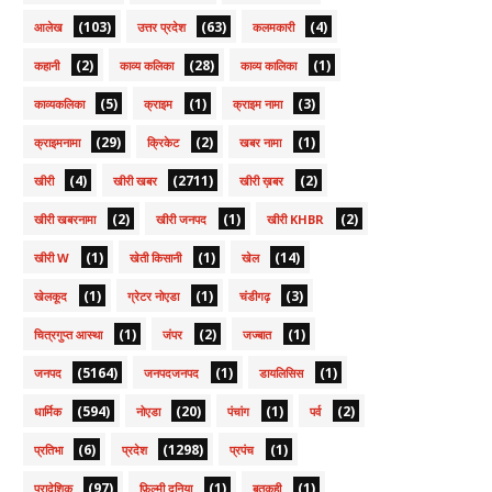
(103)
(63)
(4)
आलेख
उत्तर प्रदेश
कलमकारी
(2)
(28)
(1)
कहानी
काव्य कलिका
काव्य कालिका
(5)
(1)
(3)
काव्यकलिका
क्राइम
क्राइम नामा
(29)
(2)
(1)
क्राइमनामा
क्रिकेट
खबर नामा
(4)
(2711)
(2)
खीरी
खीरी खबर
खीरी ख़बर
(2)
(1)
(2)
खीरी खबरनामा
खीरी जनपद
खीरी KHBR
(1)
(1)
(14)
खीरी W
खेती किसानी
खेल
(1)
(1)
(3)
खेलकूद
ग्रेटर नोएडा
चंडीगढ़
(1)
(2)
(1)
चित्रगुप्त आस्था
जंपर
जज्बात
(5164)
(1)
(1)
जनपद
जनपदजनपद
डायलिसिस
(594)
(20)
(1)
(2)
धार्मिक
नोएडा
पंचांग
पर्व
(6)
(1298)
(1)
प्रतिभा
प्रदेश
प्रपंच
(97)
(1)
(1)
प्रादेशिक
फ़िल्मी दुनिया
बतकही