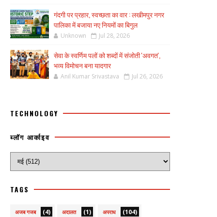
गंदगी पर प्रहार, स्वच्छता का वार : लखीमपुर नगर
पालिका में बजाया नए नियमों का बिगुल
Unknown
Jul 28, 2026
सेवा के स्वर्णिम पलों को शब्दों में संजोती 'अवगत',
भव्य विमोचन बना यादगार
Anil Kumar Srivastava
Jul 26, 2026
TECHNOLOGY
ब्लॉग आर्काइव
TAGS
(4)
(1)
(104)
अजब गजब
अदालत
अपराध