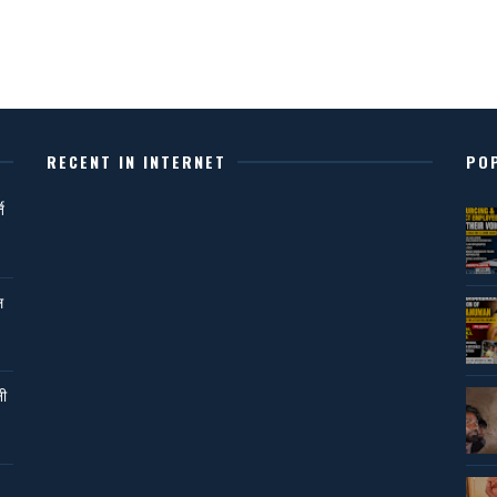
RECENT IN INTERNET
PO
ि
ल
नी