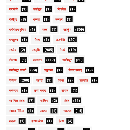
(1)
(1)
(1)
बाराबंकी
बालीबुड
बिजनेस
(8)
(1)
(1)
बॉलीवुड
भाजपा
मजहब
(1)
(1)
(309)
मनोरंजन दुनिया
महक
महाकुंभ
(1)
(1)
(20)
महाकुम्भ
मौसम
राजनीति
(2)
(985)
(19)
राष्टीय
राष्ट्रीय
रेलवे
(1)
(117)
(60)
रोजगार
लखनऊ
लखीमपुर
(74)
(1)
(19)
लखीमपुर डायरी
लघुकथा
विचार प्रवाह
(200)
(1)
(2)
(1)
वैश्विक
शायरी
शिक्षा
संस्कृति
(1)
(8)
(1)
संस्मरण
समय संवाद
समाज
(7)
(2)
(11)
सामयिक संवाद
साहित्य
सेहत
(1)
(1)
(14)
सोशल मीडिया
स्वस्थ्य
स्वास्थ्य
(1)
(1)
(4)
हादसा
हास्य व्यंग्य
हेल्थ