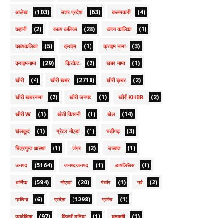
(103)
(63)
(4)
आलेख
उत्तर प्रदेश
कलमकारी
(2)
(28)
(1)
कहानी
काव्य कलिका
काव्य कालिका
(5)
(1)
(3)
काव्यकलिका
क्राइम
क्राइम नामा
(29)
(2)
(1)
क्राइमनामा
क्रिकेट
खबर नामा
(4)
(2710)
(2)
खीरी
खीरी खबर
खीरी ख़बर
(2)
(1)
(2)
खीरी खबरनामा
खीरी जनपद
खीरी KHBR
(1)
(1)
(14)
खीरी W
खेती किसानी
खेल
(1)
(1)
(3)
खेलकूद
ग्रेटर नोएडा
चंडीगढ़
(1)
(2)
(1)
चित्रगुप्त आस्था
जंपर
जज्बात
(5164)
(1)
(1)
जनपद
जनपदजनपद
डायलिसिस
(594)
(20)
(1)
(2)
धार्मिक
नोएडा
पंचांग
पर्व
(6)
(1298)
(1)
प्रतिभा
प्रदेश
प्रपंच
(97)
(1)
(1)
प्रादेशिक
फ़िल्मी दुनिया
बतकही