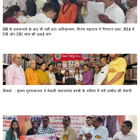
DM के हलफनामे के बाद भी नहीं हटा अतिक्रमण, तिरंगा महाराज ने गैंगस्टर एक्ट, NSA में
FIR और CBI जांच की उठाई मांग
बिसवां. : सृजन पुस्तकालय ने मेधावी जरूरतमंद बच्चों के भविष्य में भरी उम्मीद की रोशनी