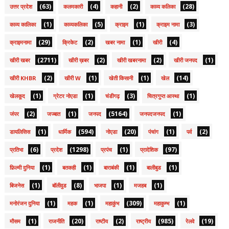
(63)
(4)
(2)
(28)
उत्तर प्रदेश
कलमकारी
कहानी
काव्य कलिका
(1)
(5)
(1)
(3)
काव्य कालिका
काव्यकलिका
क्राइम
क्राइम नामा
(29)
(2)
(1)
(4)
क्राइमनामा
क्रिकेट
खबर नामा
खीरी
(2711)
(2)
(2)
(1)
खीरी खबर
खीरी ख़बर
खीरी खबरनामा
खीरी जनपद
(2)
(1)
(1)
(14)
खीरी KHBR
खीरी W
खेती किसानी
खेल
(1)
(1)
(3)
(1)
खेलकूद
ग्रेटर नोएडा
चंडीगढ़
चित्रगुप्त आस्था
(2)
(1)
(5164)
(1)
जंपर
जज्बात
जनपद
जनपदजनपद
(1)
(594)
(20)
(1)
(2)
डायलिसिस
धार्मिक
नोएडा
पंचांग
पर्व
(6)
(1298)
(1)
(97)
प्रतिभा
प्रदेश
प्रपंच
प्रादेशिक
(1)
(1)
(1)
(1)
फ़िल्मी दुनिया
बतकही
बाराबंकी
बालीबुड
(1)
(8)
(1)
(1)
बिजनेस
बॉलीवुड
भाजपा
मजहब
(1)
(1)
(309)
(1)
मनोरंजन दुनिया
महक
महाकुंभ
महाकुम्भ
(1)
(20)
(2)
(985)
(19)
मौसम
राजनीति
राष्टीय
राष्ट्रीय
रेलवे