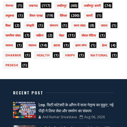
(1)
(117)
(60)
(74)
रोजगार
लखनऊ
लखीमपुर
लखीमपुर डायरी
(1)
(19)
(200)
(1)
लघुकथा
विचार प्रवाह
वैश्विक
शायरी
(2)
(1)
(1)
(8)
(1)
शिक्षा
संस्कृति
संस्मरण
समय संवाद
समाज
(7)
(2)
(11)
(1)
सामयिक संवाद
साहित्य
सेहत
सोशल मीडिया
(1)
(14)
(1)
(1)
(4)
स्वस्थ्य
स्वास्थ्य
हादसा
हास्य व्यंग्य
हेल्थ
(1)
(1)
(1)
(1)
DHARMIK
HEALTH
HMPV
NATIONAL
(1)
PRDESH
RECENT POST
Lmp. सिटी मांटेसरी के आँगन में सजा नेतृत्व का मुकुट, नई
पीढ़ी ने लिया सेवा और समर्पण का संकल्प
Anil Kumar Srivastava
Aug 06, 2026