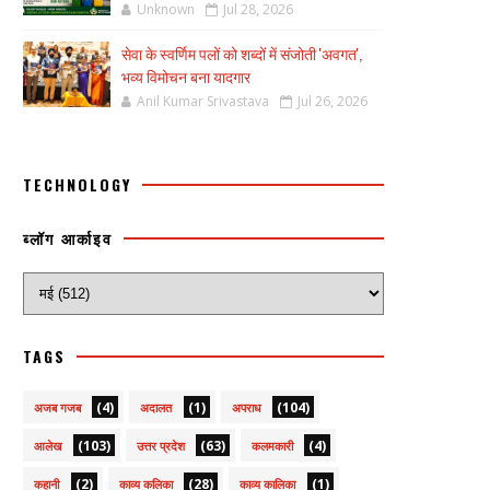
Unknown
Jul 28, 2026
सेवा के स्वर्णिम पलों को शब्दों में संजोती 'अवगत',
भव्य विमोचन बना यादगार
Anil Kumar Srivastava
Jul 26, 2026
TECHNOLOGY
ब्लॉग आर्काइव
TAGS
(4)
(1)
(104)
अजब गजब
अदालत
अपराध
(103)
(63)
(4)
आलेख
उत्तर प्रदेश
कलमकारी
(2)
(28)
(1)
कहानी
काव्य कलिका
काव्य कालिका