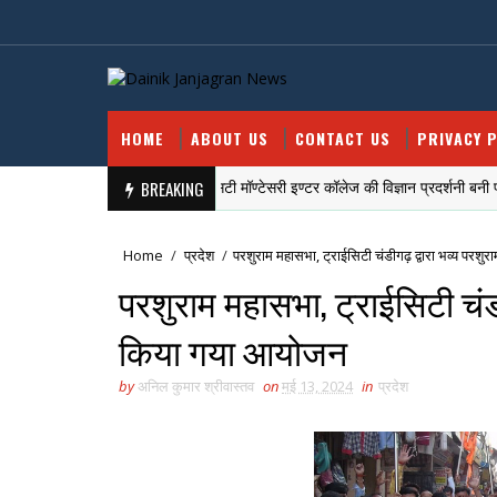
HOME
ABOUT US
CONTACT US
PRIVACY P
Lmp. सिटी मॉण्टेसरी इण्टर कॉलेज की विज्ञान प्रदर्शनी बनी प्रेरणा 
BREAKING
खीरी खबर
Home
/
प्रदेश
/
परशुराम महासभा, ट्राईसिटी चंडीगढ़ द्वारा भव्य परश
परशुराम महासभा, ट्राईसिटी चंडी
किया गया आयोजन
by
अनिल कुमार श्रीवास्तव
on
मई 13, 2024
in
प्रदेश