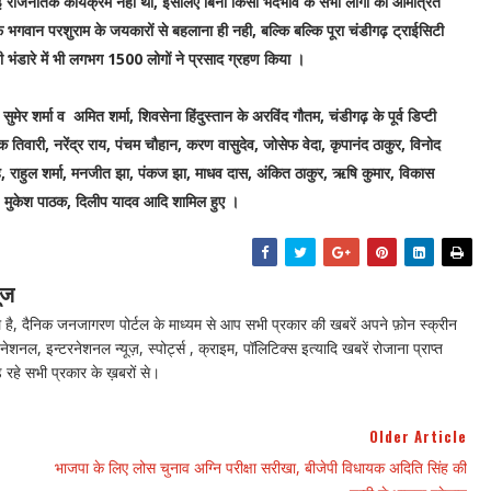
राजनैतिक कार्यक्रम नहीं था, इसलिए बिना किसी भेदभाव के सभी लोगों को आमंत्रित
िर्फ भगवान परशुराम के जयकारों से बहलाना ही नही, बल्कि बल्कि पूरा चंडीगढ़ ट्राईसिटी
ही भंडारे में भी लगभग 1500 लोगों ने प्रसाद ग्रहण किया ।
ा, सुमेर शर्मा व अमित शर्मा, शिवसेना हिंदुस्तान के अरविंद गौतम, चंडीगढ़ के पूर्व डिप्टी
ोक तिवारी, नरेंद्र राय, पंचम चौहान, करण वासुदेव, जोसेफ वेदा, कृपानंद ठाकुर, विनोद
रभ सिंह, राहुल शर्मा, मनजीत झा, पंकज झा, माधव दास, अंकित ठाकुर, ऋषि कुमार, विकास
ाहा, मुकेश पाठक, दिलीप यादव आदि शामिल हुए ।
ूज
ै, दैनिक जनजागरण पोर्टल के माध्यम से आप सभी प्रकार की खबरें अपने फ़ोन स्क्रीन
नेशनल, इन्टरनेशनल न्यूज़, स्पोर्ट्स , क्राइम, पॉलिटिक्स इत्यादि खबरें रोजाना प्राप्त
 रहे सभी प्रकार के ख़बरों से।
Older Article
भाजपा के लिए लोस चुनाव अग्नि परीक्षा सरीखा, बीजेपी विधायक अदिति सिंह की