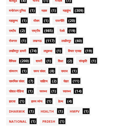
(8)
(1)
(1)
बॉलीवुड
भाजपा
मजहब
(1)
(1)
(309)
मनोरंजन दुनिया
महक
महाकुंभ
(1)
(1)
(20)
महाकुम्भ
मौसम
राजनीति
(2)
(985)
(19)
राष्टीय
राष्ट्रीय
रेलवे
(1)
(117)
(60)
रोजगार
लखनऊ
लखीमपुर
(74)
(1)
(19)
लखीमपुर डायरी
लघुकथा
विचार प्रवाह
(200)
(1)
(2)
(1)
वैश्विक
शायरी
शिक्षा
संस्कृति
(1)
(8)
(1)
संस्मरण
समय संवाद
समाज
(7)
(2)
(11)
सामयिक संवाद
साहित्य
सेहत
(1)
(1)
(14)
सोशल मीडिया
स्वस्थ्य
स्वास्थ्य
(1)
(1)
(4)
हादसा
हास्य व्यंग्य
हेल्थ
(1)
(1)
(1)
DHARMIK
HEALTH
HMPV
(1)
(1)
NATIONAL
PRDESH