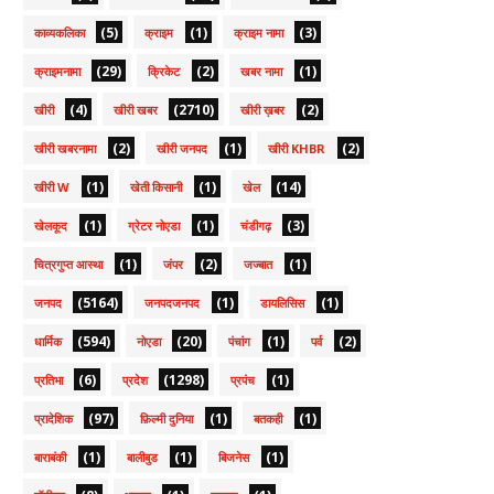
(5)
(1)
(3)
काव्यकलिका
क्राइम
क्राइम नामा
(29)
(2)
(1)
क्राइमनामा
क्रिकेट
खबर नामा
(4)
(2710)
(2)
खीरी
खीरी खबर
खीरी ख़बर
(2)
(1)
(2)
खीरी खबरनामा
खीरी जनपद
खीरी KHBR
(1)
(1)
(14)
खीरी W
खेती किसानी
खेल
(1)
(1)
(3)
खेलकूद
ग्रेटर नोएडा
चंडीगढ़
(1)
(2)
(1)
चित्रगुप्त आस्था
जंपर
जज्बात
(5164)
(1)
(1)
जनपद
जनपदजनपद
डायलिसिस
(594)
(20)
(1)
(2)
धार्मिक
नोएडा
पंचांग
पर्व
(6)
(1298)
(1)
प्रतिभा
प्रदेश
प्रपंच
(97)
(1)
(1)
प्रादेशिक
फ़िल्मी दुनिया
बतकही
(1)
(1)
(1)
बाराबंकी
बालीबुड
बिजनेस