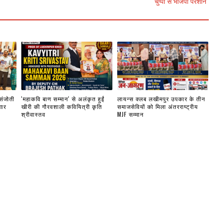
चुप्पी से भाजपा परेशान
 संजोती
'महाकवि बाण सम्मान' से अलंकृत हुईं
लायन्स क्लब लखीमपुर उपकार के तीन
गार
खीरी की गौरवशाली कवियित्री कृति
समाजसेवियों को मिला अंतरराष्ट्रीय
श्रीवास्तव
MJF सम्मान