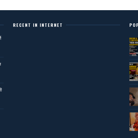
RECENT IN INTERNET
PO
ि
ल
नी