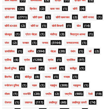
(1)
(5)
(1)
(3)
काव्य कालिका
काव्यकलिका
क्राइम
क्राइम नामा
(29)
(2)
(1)
(4)
क्राइमनामा
क्रिकेट
खबर नामा
खीरी
(2711)
(2)
(2)
(1)
खीरी खबर
खीरी ख़बर
खीरी खबरनामा
खीरी जनपद
(2)
(1)
(1)
(14)
खीरी KHBR
खीरी W
खेती किसानी
खेल
(1)
(1)
(3)
(1)
खेलकूद
ग्रेटर नोएडा
चंडीगढ़
चित्रगुप्त आस्था
(2)
(1)
(5164)
(1)
जंपर
जज्बात
जनपद
जनपदजनपद
(1)
(594)
(20)
(1)
(2)
डायलिसिस
धार्मिक
नोएडा
पंचांग
पर्व
(6)
(1298)
(1)
(97)
प्रतिभा
प्रदेश
प्रपंच
प्रादेशिक
(1)
(1)
(1)
(1)
फ़िल्मी दुनिया
बतकही
बाराबंकी
बालीबुड
(1)
(8)
(1)
(1)
बिजनेस
बॉलीवुड
भाजपा
मजहब
(1)
(1)
(309)
(1)
मनोरंजन दुनिया
महक
महाकुंभ
महाकुम्भ
(1)
(20)
(2)
(985)
(19)
मौसम
राजनीति
राष्टीय
राष्ट्रीय
रेलवे
(1)
(117)
(60)
(74)
रोजगार
लखनऊ
लखीमपुर
लखीमपुर डायरी