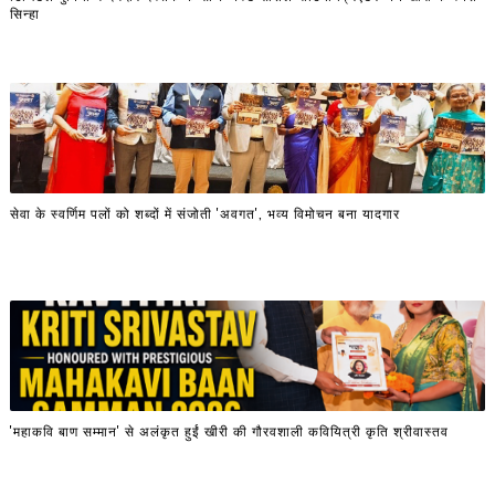
सिन्हा
सेवा के स्वर्णिम पलों को शब्दों में संजोती 'अवगत', भव्य विमोचन बना यादगार
'महाकवि बाण सम्मान' से अलंकृत हुईं खीरी की गौरवशाली कवियित्री कृति श्रीवास्तव