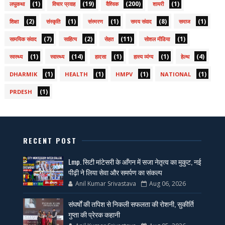
(1)
(19)
(200)
(1)
लघुकथा
विचार प्रवाह
वैश्विक
शायरी
(2)
(1)
(1)
(8)
(1)
शिक्षा
संस्कृति
संस्मरण
समय संवाद
समाज
(7)
(2)
(11)
(1)
सामयिक संवाद
साहित्य
सेहत
सोशल मीडिया
(1)
(14)
(1)
(1)
(4)
स्वस्थ्य
स्वास्थ्य
हादसा
हास्य व्यंग्य
हेल्थ
(1)
(1)
(1)
(1)
DHARMIK
HEALTH
HMPV
NATIONAL
(1)
PRDESH
RECENT POST
Lmp. सिटी मांटेसरी के आँगन में सजा नेतृत्व का मुकुट, नई
पीढ़ी ने लिया सेवा और समर्पण का संकल्प
Anil Kumar Srivastava
Aug 06, 2026
संघर्षों की तपिश से निकली सफलता की रोशनी, सुकीर्ति
गुप्ता की प्रेरक कहानी