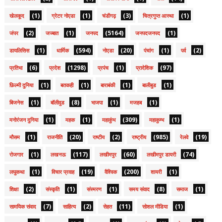
(1)
(1)
(3)
(1)
खेलकूद
ग्रेटर नोएडा
चंडीगढ़
चित्रगुप्त आस्था
(2)
(1)
(5164)
(1)
जंपर
जज्बात
जनपद
जनपदजनपद
(1)
(594)
(20)
(1)
(2)
डायलिसिस
धार्मिक
नोएडा
पंचांग
पर्व
(6)
(1298)
(1)
(97)
प्रतिभा
प्रदेश
प्रपंच
प्रादेशिक
(1)
(1)
(1)
(1)
फ़िल्मी दुनिया
बतकही
बाराबंकी
बालीबुड
(1)
(8)
(1)
(1)
बिजनेस
बॉलीवुड
भाजपा
मजहब
(1)
(1)
(309)
(1)
मनोरंजन दुनिया
महक
महाकुंभ
महाकुम्भ
(1)
(20)
(2)
(985)
(19)
मौसम
राजनीति
राष्टीय
राष्ट्रीय
रेलवे
(1)
(117)
(60)
(74)
रोजगार
लखनऊ
लखीमपुर
लखीमपुर डायरी
(1)
(19)
(200)
(1)
लघुकथा
विचार प्रवाह
वैश्विक
शायरी
(2)
(1)
(1)
(8)
(1)
शिक्षा
संस्कृति
संस्मरण
समय संवाद
समाज
(7)
(2)
(11)
(1)
सामयिक संवाद
साहित्य
सेहत
सोशल मीडिया