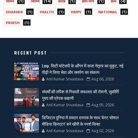
(1)
(14)
(1)
(1)
(4)
स्वस्थ्य
स्वास्थ्य
हादसा
हास्य व्यंग्य
हेल्थ
(1)
(1)
(1)
(1)
DHARMIK
HEALTH
HMPV
NATIONAL
(1)
PRDESH
RECENT POST
Lmp. सिटी मांटेसरी के आँगन में सजा नेतृत्व का मुकुट, नई
पीढ़ी ने लिया सेवा और समर्पण का संकल्प
Anil Kumar Srivastava
Aug 06, 2026
संघर्षों की तपिश से निकली सफलता की रोशनी, सुकीर्ति
गुप्ता की प्रेरक कहानी
Anil Kumar Srivastava
Aug 05, 2026
डिजिटल दुनिया में दमदार दस्तक के साथ 'बेस्ट सोशल
मीडिया क्रिएटर' बने खीरी के स्पर्श सिन्हा
Anil Kumar Srivastava
Aug 02, 2026