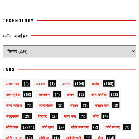
TECHNOLOGY
ब्लॉग आर्काइव
TAGS
(4)
(1)
(104)
(103)
अजब गजब
अदालत
अपराध
आलेख
(63)
(4)
(2)
(28)
उत्तर प्रदेश
कलमकारी
कहानी
काव्य कलिका
(1)
(5)
(1)
(3)
काव्य कालिका
काव्यकलिका
क्राइम
क्राइम नामा
(29)
(2)
(1)
(4)
क्राइमनामा
क्रिकेट
खबर नामा
खीरी
(2711)
(2)
(2)
(1)
खीरी खबर
खीरी ख़बर
खीरी खबरनामा
खीरी जनपद
(2)
(1)
(1)
(14)
खीरी KHBR
खीरी W
खेती किसानी
खेल