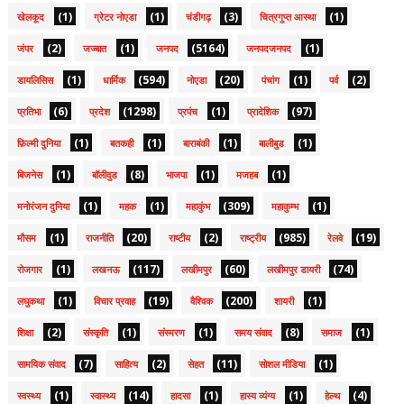
(1)
(1)
(3)
(1)
खेलकूद
ग्रेटर नोएडा
चंडीगढ़
चित्रगुप्त आस्था
(2)
(1)
(5164)
(1)
जंपर
जज्बात
जनपद
जनपदजनपद
(1)
(594)
(20)
(1)
(2)
डायलिसिस
धार्मिक
नोएडा
पंचांग
पर्व
(6)
(1298)
(1)
(97)
प्रतिभा
प्रदेश
प्रपंच
प्रादेशिक
(1)
(1)
(1)
(1)
फ़िल्मी दुनिया
बतकही
बाराबंकी
बालीबुड
(1)
(8)
(1)
(1)
बिजनेस
बॉलीवुड
भाजपा
मजहब
(1)
(1)
(309)
(1)
मनोरंजन दुनिया
महक
महाकुंभ
महाकुम्भ
(1)
(20)
(2)
(985)
(19)
मौसम
राजनीति
राष्टीय
राष्ट्रीय
रेलवे
(1)
(117)
(60)
(74)
रोजगार
लखनऊ
लखीमपुर
लखीमपुर डायरी
(1)
(19)
(200)
(1)
लघुकथा
विचार प्रवाह
वैश्विक
शायरी
(2)
(1)
(1)
(8)
(1)
शिक्षा
संस्कृति
संस्मरण
समय संवाद
समाज
(7)
(2)
(11)
(1)
सामयिक संवाद
साहित्य
सेहत
सोशल मीडिया
(1)
(14)
(1)
(1)
(4)
स्वस्थ्य
स्वास्थ्य
हादसा
हास्य व्यंग्य
हेल्थ