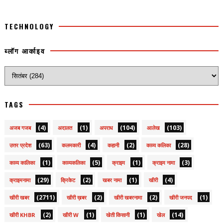
TECHNOLOGY
ब्लॉग आर्काइव
TAGS
(4)
(1)
(104)
(103)
अजब गजब
अदालत
अपराध
आलेख
(63)
(4)
(2)
(28)
उत्तर प्रदेश
कलमकारी
कहानी
काव्य कलिका
(1)
(5)
(1)
(3)
काव्य कालिका
काव्यकलिका
क्राइम
क्राइम नामा
(29)
(2)
(1)
(4)
क्राइमनामा
क्रिकेट
खबर नामा
खीरी
(2711)
(2)
(2)
(1)
खीरी खबर
खीरी ख़बर
खीरी खबरनामा
खीरी जनपद
(2)
(1)
(1)
(14)
खीरी KHBR
खीरी W
खेती किसानी
खेल