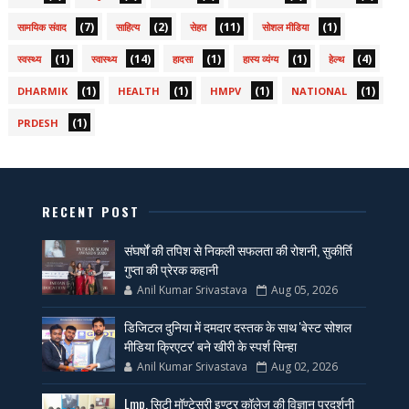
(7)
(2)
(11)
(1)
सामयिक संवाद
साहित्य
सेहत
सोशल मीडिया
(1)
(14)
(1)
(1)
(4)
स्वस्थ्य
स्वास्थ्य
हादसा
हास्य व्यंग्य
हेल्थ
(1)
(1)
(1)
(1)
DHARMIK
HEALTH
HMPV
NATIONAL
(1)
PRDESH
RECENT POST
संघर्षों की तपिश से निकली सफलता की रोशनी, सुकीर्ति
गुप्ता की प्रेरक कहानी
Anil Kumar Srivastava
Aug 05, 2026
डिजिटल दुनिया में दमदार दस्तक के साथ 'बेस्ट सोशल
मीडिया क्रिएटर' बने खीरी के स्पर्श सिन्हा
Anil Kumar Srivastava
Aug 02, 2026
Lmp. सिटी मॉण्टेसरी इण्टर कॉलेज की विज्ञान प्रदर्शनी