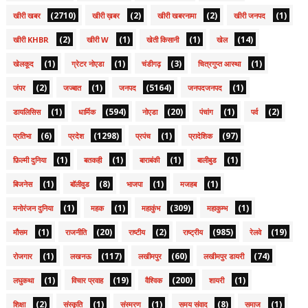
(2710)
(2)
(2)
(1)
खीरी खबर
खीरी ख़बर
खीरी खबरनामा
खीरी जनपद
(2)
(1)
(1)
(14)
खीरी KHBR
खीरी W
खेती किसानी
खेल
(1)
(1)
(3)
(1)
खेलकूद
ग्रेटर नोएडा
चंडीगढ़
चित्रगुप्त आस्था
(2)
(1)
(5164)
(1)
जंपर
जज्बात
जनपद
जनपदजनपद
(1)
(594)
(20)
(1)
(2)
डायलिसिस
धार्मिक
नोएडा
पंचांग
पर्व
(6)
(1298)
(1)
(97)
प्रतिभा
प्रदेश
प्रपंच
प्रादेशिक
(1)
(1)
(1)
(1)
फ़िल्मी दुनिया
बतकही
बाराबंकी
बालीबुड
(1)
(8)
(1)
(1)
बिजनेस
बॉलीवुड
भाजपा
मजहब
(1)
(1)
(309)
(1)
मनोरंजन दुनिया
महक
महाकुंभ
महाकुम्भ
(1)
(20)
(2)
(985)
(19)
मौसम
राजनीति
राष्टीय
राष्ट्रीय
रेलवे
(1)
(117)
(60)
(74)
रोजगार
लखनऊ
लखीमपुर
लखीमपुर डायरी
(1)
(19)
(200)
(1)
लघुकथा
विचार प्रवाह
वैश्विक
शायरी
(2)
(1)
(1)
(8)
(1)
शिक्षा
संस्कृति
संस्मरण
समय संवाद
समाज