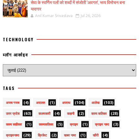
सेवा के स्वर्णिम पलों को शब्दों में संजोती 'अवगत', भव्य विमोचन बना
यादगार
Anil Kumar Srivastava
Jul 26, 2026
TECHNOLOGY
ब्लॉग आर्काइव
TAGS
(4)
(1)
(104)
(103)
अजब गजब
अदालत
अपराध
आलेख
(63)
(4)
(2)
(28)
उत्तर प्रदेश
कलमकारी
कहानी
काव्य कलिका
(1)
(5)
(1)
(3)
काव्य कालिका
काव्यकलिका
क्राइम
क्राइम नामा
(29)
(2)
(1)
(4)
क्राइमनामा
क्रिकेट
खबर नामा
खीरी