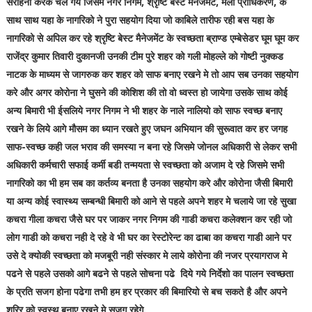
सराहना करके चले गये जिसमे नगर निगम, श्रृष्टि बेस्ट मैनेजमेंट, मेला प्राधिकरण, के
साथ साथ यहा के नागरिको ने पुरा सहयोग दिया जो काबिले तारीफ रही बस यहा के
नागरिको से अपिल कर रहे श्रृष्टि बेस्ट मैनेजमेंट के स्वच्छता ब्राण्ड एम्बेसेडर घूम घूम कर
राजेंद्र कुमार तिवारी दुकानजी उनकी टीम पुरे शहर को गली मोहल्ले को गोष्टी नुक्कड
नाटक के माध्यम से जागरुक कर शहर को साफ बनाए रखने मे तो आप सब उनका सहयोग
करे और अगर कोरोना ने घुसने की कोशिश की तो वो ध्वस्त हो जायेगा उसके साथ कोई
अन्य बिमारी भी ईसलिये नगर निगम ने भी शहर के नाले नालियो को साफ स्वच्छ बनाए
रखने के लिये आगे मौसम का ध्यान रखते हुए जघन अभियान की सुरूवात कर हर जगह
साफ-स्वच्छ कही जल भराव की समस्या न बना रहे जिसमे जोनल अधिकारी से लेकर सभी
अधिकारी कर्मचारी सफाई कर्मी बडी तन्मयता से स्वच्छता को अजाम दे रहे जिसमे सभी
नागरिको का भी हम सब का कर्तव्य बनता है उनका सहयोग करे और कोरोना जैसी बिमारी
या अन्य कोई स्वास्थ्य सम्बन्धी बिमारी को आने से पहले अपने शहर मे चलाये जा रहे सुखा
कचरा गीला कचरा जैसे घर पर जाकर नगर निगम की गाडी कचरा कलेक्शन कर रही जो
लोग गाडी को कचरा नही दे रहे वे भी घर का रेस्टोरेन्ट का ढाबा का कचरा गाडी आने पर
उसे दे क्योकी स्वच्छता को मजबूरी नही संस्कार मे लाये कोरोना की नजर प्रयागराज मे
पढने से पहले उसको आगे बढने से पहले सोचना पढे दिये गये निर्देशो का पालन स्वच्छता
के प्रति सजग होना पढेगा तभी हम हर प्रकार की बिमारियो से बच सकते है और अपने
शरिर को स्वस्थ बनाए रखने मे सजग रहेगे