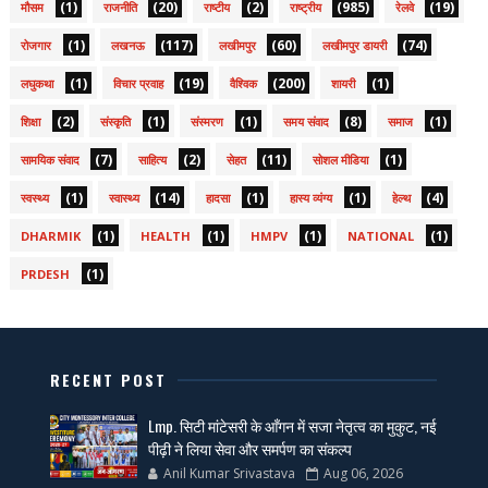
(1)
(20)
(2)
(985)
(19)
मौसम
राजनीति
राष्टीय
राष्ट्रीय
रेलवे
(1)
(117)
(60)
(74)
रोजगार
लखनऊ
लखीमपुर
लखीमपुर डायरी
(1)
(19)
(200)
(1)
लघुकथा
विचार प्रवाह
वैश्विक
शायरी
(2)
(1)
(1)
(8)
(1)
शिक्षा
संस्कृति
संस्मरण
समय संवाद
समाज
(7)
(2)
(11)
(1)
सामयिक संवाद
साहित्य
सेहत
सोशल मीडिया
(1)
(14)
(1)
(1)
(4)
स्वस्थ्य
स्वास्थ्य
हादसा
हास्य व्यंग्य
हेल्थ
(1)
(1)
(1)
(1)
DHARMIK
HEALTH
HMPV
NATIONAL
(1)
PRDESH
RECENT POST
Lmp. सिटी मांटेसरी के आँगन में सजा नेतृत्व का मुकुट, नई
पीढ़ी ने लिया सेवा और समर्पण का संकल्प
Anil Kumar Srivastava
Aug 06, 2026