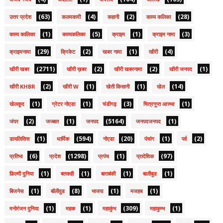
(63)
(4)
(2)
(28)
उत्तर प्रदेश
कलमकारी
कहानी
काव्य कलिका
(1)
(5)
(1)
(3)
काव्य कालिका
काव्यकलिका
क्राइम
क्राइम नामा
(29)
(2)
(1)
(4)
क्राइमनामा
क्रिकेट
खबर नामा
खीरी
(2711)
(2)
(2)
(1)
खीरी खबर
खीरी ख़बर
खीरी खबरनामा
खीरी जनपद
(2)
(1)
(1)
(14)
खीरी KHBR
खीरी W
खेती किसानी
खेल
(1)
(1)
(3)
(1)
खेलकूद
ग्रेटर नोएडा
चंडीगढ़
चित्रगुप्त आस्था
(2)
(1)
(5164)
(1)
जंपर
जज्बात
जनपद
जनपदजनपद
(1)
(594)
(20)
(1)
(2)
डायलिसिस
धार्मिक
नोएडा
पंचांग
पर्व
(6)
(1298)
(1)
(97)
प्रतिभा
प्रदेश
प्रपंच
प्रादेशिक
(1)
(1)
(1)
(1)
फ़िल्मी दुनिया
बतकही
बाराबंकी
बालीबुड
(1)
(8)
(1)
(1)
बिजनेस
बॉलीवुड
भाजपा
मजहब
(1)
(1)
(309)
(1)
मनोरंजन दुनिया
महक
महाकुंभ
महाकुम्भ