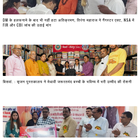
DM के हलफनामे के बाद भी नहीं हटा अतिक्रमण, तिरंगा महाराज ने गैंगस्टर एक्ट, NSA में
FIR और CBI जांच की उठाई मांग
बिसवां. : सृजन पुस्तकालय ने मेधावी जरूरतमंद बच्चों के भविष्य में भरी उम्मीद की रोशनी