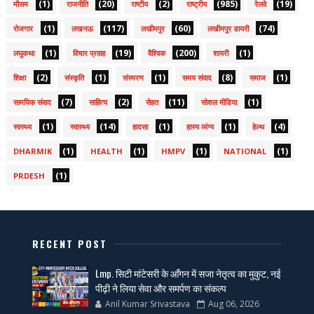
(1)
(20)
(2)
(985)
(19)
मौसम
राजनीति
राष्टीय
राष्ट्रीय
रेलवे
(1)
(117)
(60)
(74)
रोजगार
लखनऊ
लखीमपुर
लखीमपुर डायरी
(1)
(19)
(200)
(1)
लघुकथा
विचार प्रवाह
वैश्विक
शायरी
(2)
(1)
(1)
(8)
(1)
शिक्षा
संस्कृति
संस्मरण
समय संवाद
समाज
(7)
(2)
(11)
(1)
सामयिक संवाद
साहित्य
सेहत
सोशल मीडिया
(1)
(14)
(1)
(1)
(4)
स्वस्थ्य
स्वास्थ्य
हादसा
हास्य व्यंग्य
हेल्थ
(1)
(1)
(1)
(1)
DHARMIK
HEALTH
HMPV
NATIONAL
(1)
PRDESH
RECENT POST
Lmp. सिटी मांटेसरी के आँगन में सजा नेतृत्व का मुकुट, नई
पीढ़ी ने लिया सेवा और समर्पण का संकल्प
Anil Kumar Srivastava
Aug 06, 2026