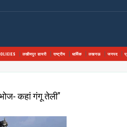
OLICIES
लखीमपुर डायरी
राष्ट्रीय
धार्मिक
लखनऊ
जनपद
प
भोज- कहां गंगू तेली"