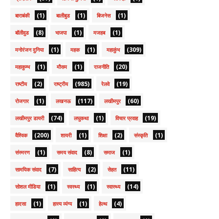
(1)
(1)
(1)
बाराबंकी
बालीबुड
बिजनेस
(8)
(1)
(1)
बॉलीवुड
भाजपा
मजहब
(1)
(1)
(309)
मनोरंजन दुनिया
महक
महाकुंभ
(1)
(1)
(20)
महाकुम्भ
मौसम
राजनीति
(2)
(985)
(19)
राष्टीय
राष्ट्रीय
रेलवे
(1)
(117)
(60)
रोजगार
लखनऊ
लखीमपुर
(74)
(1)
(19)
लखीमपुर डायरी
लघुकथा
विचार प्रवाह
(200)
(1)
(2)
(1)
वैश्विक
शायरी
शिक्षा
संस्कृति
(1)
(8)
(1)
संस्मरण
समय संवाद
समाज
(7)
(2)
(11)
सामयिक संवाद
साहित्य
सेहत
(1)
(1)
(14)
सोशल मीडिया
स्वस्थ्य
स्वास्थ्य
(1)
(1)
(4)
हादसा
हास्य व्यंग्य
हेल्थ