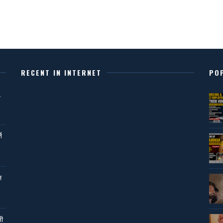
RECENT IN INTERNET
PO
,
ि
ल
नी