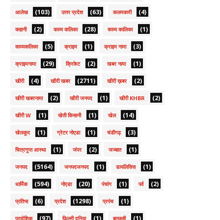
(103)
(63)
(4)
आलेख
उत्तर प्रदेश
कलमकारी
(2)
(28)
(1)
कहानी
काव्य कलिका
काव्य कालिका
(5)
(1)
(3)
काव्यकलिका
क्राइम
क्राइम नामा
(29)
(2)
(1)
क्राइमनामा
क्रिकेट
खबर नामा
(4)
(2711)
(2)
खीरी
खीरी खबर
खीरी ख़बर
(2)
(1)
(2)
खीरी खबरनामा
खीरी जनपद
खीरी KHBR
(1)
(1)
(14)
खीरी W
खेती किसानी
खेल
(1)
(1)
(3)
खेलकूद
ग्रेटर नोएडा
चंडीगढ़
(1)
(2)
(1)
चित्रगुप्त आस्था
जंपर
जज्बात
(5164)
(1)
(1)
जनपद
जनपदजनपद
डायलिसिस
(594)
(20)
(1)
(2)
धार्मिक
नोएडा
पंचांग
पर्व
(6)
(1298)
(1)
प्रतिभा
प्रदेश
प्रपंच
(97)
(1)
(1)
प्रादेशिक
फ़िल्मी दुनिया
बतकही