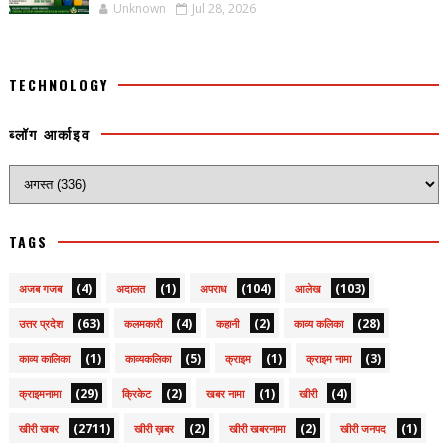
Unknown
Jul 28, 2026
TECHNOLOGY
ब्लॉग आर्काइव
TAGS
(4)
(1)
(104)
(103)
अजब गजब
अदालत
अपराध
आलेख
(63)
(4)
(2)
(28)
उत्तर प्रदेश
कलमकारी
कहानी
काव्य कलिका
(1)
(5)
(1)
(3)
काव्य कालिका
काव्यकलिका
क्राइम
क्राइम नामा
(29)
(2)
(1)
(4)
क्राइमनामा
क्रिकेट
खबर नामा
खीरी
(2711)
(2)
(2)
(1)
खीरी खबर
खीरी ख़बर
खीरी खबरनामा
खीरी जनपद