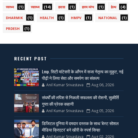
(1)
(14)
(1)
(1)
(4)
स्वस्थ्य
स्वास्थ्य
हादसा
हास्य व्यंग्य
हेल्थ
(1)
(1)
(1)
(1)
DHARMIK
HEALTH
HMPV
NATIONAL
(1)
PRDESH
RECENT POST
Lmp. सिटी मांटेसरी के आँगन में सजा नेतृत्व का मुकुट, नई
पीढ़ी ने लिया सेवा और समर्पण का संकल्प
Anil Kumar Srivastava
Aug 06, 2026
संघर्षों की तपिश से निकली सफलता की रोशनी, सुकीर्ति
गुप्ता की प्रेरक कहानी
Anil Kumar Srivastava
Aug 05, 2026
डिजिटल दुनिया में दमदार दस्तक के साथ 'बेस्ट सोशल
मीडिया क्रिएटर' बने खीरी के स्पर्श सिन्हा
Anil Kumar Srivastava
Aug 02, 2026