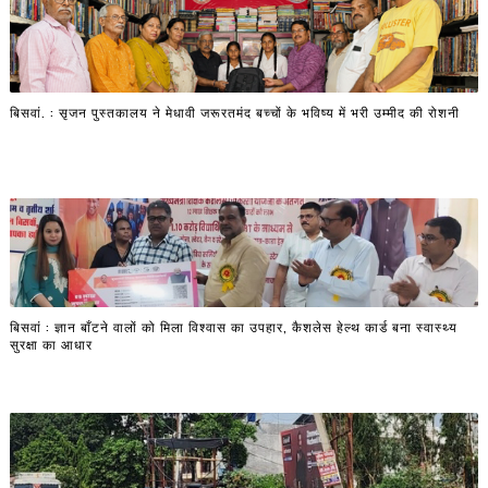
बिसवां. : सृजन पुस्तकालय ने मेधावी जरूरतमंद बच्चों के भविष्य में भरी उम्मीद की रोशनी
बिसवां : ज्ञान बाँटने वालों को मिला विश्वास का उपहार, कैशलेस हेल्थ कार्ड बना स्वास्थ्य
सुरक्षा का आधार