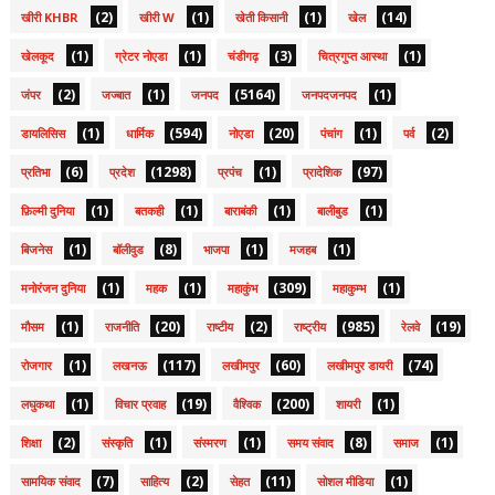
(2)
(1)
(1)
(14)
खीरी KHBR
खीरी W
खेती किसानी
खेल
(1)
(1)
(3)
(1)
खेलकूद
ग्रेटर नोएडा
चंडीगढ़
चित्रगुप्त आस्था
(2)
(1)
(5164)
(1)
जंपर
जज्बात
जनपद
जनपदजनपद
(1)
(594)
(20)
(1)
(2)
डायलिसिस
धार्मिक
नोएडा
पंचांग
पर्व
(6)
(1298)
(1)
(97)
प्रतिभा
प्रदेश
प्रपंच
प्रादेशिक
(1)
(1)
(1)
(1)
फ़िल्मी दुनिया
बतकही
बाराबंकी
बालीबुड
(1)
(8)
(1)
(1)
बिजनेस
बॉलीवुड
भाजपा
मजहब
(1)
(1)
(309)
(1)
मनोरंजन दुनिया
महक
महाकुंभ
महाकुम्भ
(1)
(20)
(2)
(985)
(19)
मौसम
राजनीति
राष्टीय
राष्ट्रीय
रेलवे
(1)
(117)
(60)
(74)
रोजगार
लखनऊ
लखीमपुर
लखीमपुर डायरी
(1)
(19)
(200)
(1)
लघुकथा
विचार प्रवाह
वैश्विक
शायरी
(2)
(1)
(1)
(8)
(1)
शिक्षा
संस्कृति
संस्मरण
समय संवाद
समाज
(7)
(2)
(11)
(1)
सामयिक संवाद
साहित्य
सेहत
सोशल मीडिया