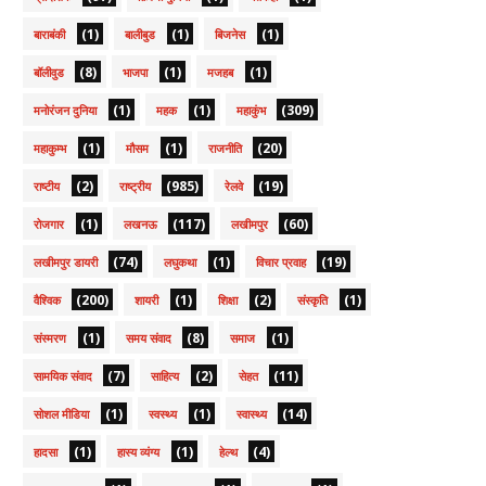
(1)
(1)
(1)
बाराबंकी
बालीबुड
बिजनेस
(8)
(1)
(1)
बॉलीवुड
भाजपा
मजहब
(1)
(1)
(309)
मनोरंजन दुनिया
महक
महाकुंभ
(1)
(1)
(20)
महाकुम्भ
मौसम
राजनीति
(2)
(985)
(19)
राष्टीय
राष्ट्रीय
रेलवे
(1)
(117)
(60)
रोजगार
लखनऊ
लखीमपुर
(74)
(1)
(19)
लखीमपुर डायरी
लघुकथा
विचार प्रवाह
(200)
(1)
(2)
(1)
वैश्विक
शायरी
शिक्षा
संस्कृति
(1)
(8)
(1)
संस्मरण
समय संवाद
समाज
(7)
(2)
(11)
सामयिक संवाद
साहित्य
सेहत
(1)
(1)
(14)
सोशल मीडिया
स्वस्थ्य
स्वास्थ्य
(1)
(1)
(4)
हादसा
हास्य व्यंग्य
हेल्थ