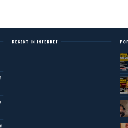
RECENT IN INTERNET
PO
,
ि
ल
नी