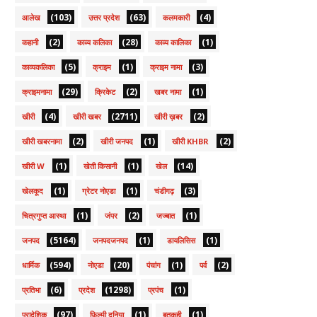
(103)
(63)
(4)
आलेख
उत्तर प्रदेश
कलमकारी
(2)
(28)
(1)
कहानी
काव्य कलिका
काव्य कालिका
(5)
(1)
(3)
काव्यकलिका
क्राइम
क्राइम नामा
(29)
(2)
(1)
क्राइमनामा
क्रिकेट
खबर नामा
(4)
(2711)
(2)
खीरी
खीरी खबर
खीरी ख़बर
(2)
(1)
(2)
खीरी खबरनामा
खीरी जनपद
खीरी KHBR
(1)
(1)
(14)
खीरी W
खेती किसानी
खेल
(1)
(1)
(3)
खेलकूद
ग्रेटर नोएडा
चंडीगढ़
(1)
(2)
(1)
चित्रगुप्त आस्था
जंपर
जज्बात
(5164)
(1)
(1)
जनपद
जनपदजनपद
डायलिसिस
(594)
(20)
(1)
(2)
धार्मिक
नोएडा
पंचांग
पर्व
(6)
(1298)
(1)
प्रतिभा
प्रदेश
प्रपंच
(97)
(1)
(1)
प्रादेशिक
फ़िल्मी दुनिया
बतकही