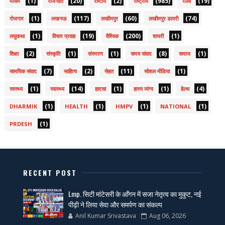
(1)
(20)
(2)
(985)
(19)
मौसम
राजनीति
राष्टीय
राष्ट्रीय
रेलवे
(1)
(117)
(60)
(74)
रोजगार
लखनऊ
लखीमपुर
लखीमपुर डायरी
(1)
(19)
(200)
(1)
लघुकथा
विचार प्रवाह
वैश्विक
शायरी
(2)
(1)
(1)
(8)
(1)
शिक्षा
संस्कृति
संस्मरण
समय संवाद
समाज
(7)
(2)
(11)
(1)
सामयिक संवाद
साहित्य
सेहत
सोशल मीडिया
(1)
(14)
(1)
(1)
(4)
स्वस्थ्य
स्वास्थ्य
हादसा
हास्य व्यंग्य
हेल्थ
(1)
(1)
(1)
(1)
DHARMIK
HEALTH
HMPV
NATIONAL
(1)
PRDESH
RECENT POST
Lmp. सिटी मांटेसरी के आँगन में सजा नेतृत्व का मुकुट, नई
पीढ़ी ने लिया सेवा और समर्पण का संकल्प
Anil Kumar Srivastava
Aug 06, 2026