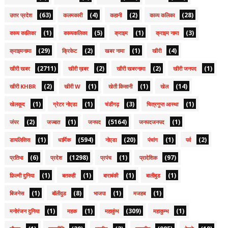
(63)
(4)
(2)
(28)
उत्तर प्रदेश
कलमकारी
कहानी
काव्य कलिका
(1)
(5)
(1)
(3)
काव्य कालिका
काव्यकलिका
क्राइम
क्राइम नामा
(29)
(2)
(1)
(4)
क्राइमनामा
क्रिकेट
खबर नामा
खीरी
(2711)
(2)
(2)
(1)
खीरी खबर
खीरी ख़बर
खीरी खबरनामा
खीरी जनपद
(2)
(1)
(1)
(14)
खीरी KHBR
खीरी W
खेती किसानी
खेल
(1)
(1)
(3)
(1)
खेलकूद
ग्रेटर नोएडा
चंडीगढ़
चित्रगुप्त आस्था
(2)
(1)
(5164)
(1)
जंपर
जज्बात
जनपद
जनपदजनपद
(1)
(594)
(20)
(1)
(2)
डायलिसिस
धार्मिक
नोएडा
पंचांग
पर्व
(6)
(1298)
(1)
(97)
प्रतिभा
प्रदेश
प्रपंच
प्रादेशिक
(1)
(1)
(1)
(1)
फ़िल्मी दुनिया
बतकही
बाराबंकी
बालीबुड
(1)
(8)
(1)
(1)
बिजनेस
बॉलीवुड
भाजपा
मजहब
(1)
(1)
(309)
(1)
मनोरंजन दुनिया
महक
महाकुंभ
महाकुम्भ