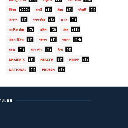
(200)
(1)
(2)
(1)
वैश्विक
शायरी
शिक्षा
संस्कृति
(1)
(8)
(1)
संस्मरण
समय संवाद
समाज
(7)
(2)
(11)
सामयिक संवाद
साहित्य
सेहत
(1)
(1)
(14)
सोशल मीडिया
स्वस्थ्य
स्वास्थ्य
(1)
(1)
(4)
हादसा
हास्य व्यंग्य
हेल्थ
(1)
(1)
(1)
DHARMIK
HEALTH
HMPV
(1)
(1)
NATIONAL
PRDESH
PULAR