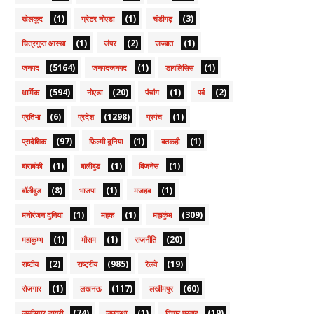
(1)
(1)
(3)
खेलकूद
ग्रेटर नोएडा
चंडीगढ़
(1)
(2)
(1)
चित्रगुप्त आस्था
जंपर
जज्बात
(5164)
(1)
(1)
जनपद
जनपदजनपद
डायलिसिस
(594)
(20)
(1)
(2)
धार्मिक
नोएडा
पंचांग
पर्व
(6)
(1298)
(1)
प्रतिभा
प्रदेश
प्रपंच
(97)
(1)
(1)
प्रादेशिक
फ़िल्मी दुनिया
बतकही
(1)
(1)
(1)
बाराबंकी
बालीबुड
बिजनेस
(8)
(1)
(1)
बॉलीवुड
भाजपा
मजहब
(1)
(1)
(309)
मनोरंजन दुनिया
महक
महाकुंभ
(1)
(1)
(20)
महाकुम्भ
मौसम
राजनीति
(2)
(985)
(19)
राष्टीय
राष्ट्रीय
रेलवे
(1)
(117)
(60)
रोजगार
लखनऊ
लखीमपुर
(74)
(1)
(19)
लखीमपुर डायरी
लघुकथा
विचार प्रवाह