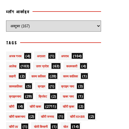
ब्लॉग आर्काइव
TAGS
(4)
(1)
(104)
अजब गजब
अदालत
अपराध
(103)
(63)
(4)
आलेख
उत्तर प्रदेश
कलमकारी
(2)
(28)
(1)
कहानी
काव्य कलिका
काव्य कालिका
(5)
(1)
(3)
काव्यकलिका
क्राइम
क्राइम नामा
(29)
(2)
(1)
क्राइमनामा
क्रिकेट
खबर नामा
(4)
(2711)
(2)
खीरी
खीरी खबर
खीरी ख़बर
(2)
(1)
(2)
खीरी खबरनामा
खीरी जनपद
खीरी KHBR
(1)
(1)
(14)
खीरी W
खेती किसानी
खेल