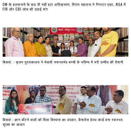
DM के हलफनामे के बाद भी नहीं हटा अतिक्रमण, तिरंगा महाराज ने गैंगस्टर एक्ट, NSA में
FIR और CBI जांच की उठाई मांग
बिसवां. : सृजन पुस्तकालय ने मेधावी जरूरतमंद बच्चों के भविष्य में भरी उम्मीद की रोशनी
बिसवां : ज्ञान बाँटने वालों को मिला विश्वास का उपहार, कैशलेस हेल्थ कार्ड बना स्वास्थ्य
सुरक्षा का आधार