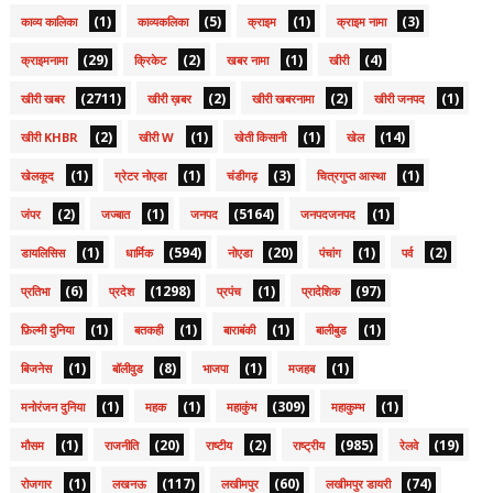
(1)
(5)
(1)
(3)
काव्य कालिका
काव्यकलिका
क्राइम
क्राइम नामा
(29)
(2)
(1)
(4)
क्राइमनामा
क्रिकेट
खबर नामा
खीरी
(2711)
(2)
(2)
(1)
खीरी खबर
खीरी ख़बर
खीरी खबरनामा
खीरी जनपद
(2)
(1)
(1)
(14)
खीरी KHBR
खीरी W
खेती किसानी
खेल
(1)
(1)
(3)
(1)
खेलकूद
ग्रेटर नोएडा
चंडीगढ़
चित्रगुप्त आस्था
(2)
(1)
(5164)
(1)
जंपर
जज्बात
जनपद
जनपदजनपद
(1)
(594)
(20)
(1)
(2)
डायलिसिस
धार्मिक
नोएडा
पंचांग
पर्व
(6)
(1298)
(1)
(97)
प्रतिभा
प्रदेश
प्रपंच
प्रादेशिक
(1)
(1)
(1)
(1)
फ़िल्मी दुनिया
बतकही
बाराबंकी
बालीबुड
(1)
(8)
(1)
(1)
बिजनेस
बॉलीवुड
भाजपा
मजहब
(1)
(1)
(309)
(1)
मनोरंजन दुनिया
महक
महाकुंभ
महाकुम्भ
(1)
(20)
(2)
(985)
(19)
मौसम
राजनीति
राष्टीय
राष्ट्रीय
रेलवे
(1)
(117)
(60)
(74)
रोजगार
लखनऊ
लखीमपुर
लखीमपुर डायरी