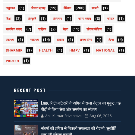
(1)
(19)
(200)
(1)
लघुकथा
विचार प्रवाह
वैश्विक
शायरी
(2)
(1)
(1)
(8)
(1)
शिक्षा
संस्कृति
संस्मरण
समय संवाद
समाज
(7)
(2)
(11)
(1)
सामयिक संवाद
साहित्य
सेहत
सोशल मीडिया
(1)
(14)
(1)
(1)
(4)
स्वस्थ्य
स्वास्थ्य
हादसा
हास्य व्यंग्य
हेल्थ
(1)
(1)
(1)
(1)
DHARMIK
HEALTH
HMPV
NATIONAL
(1)
PRDESH
RECENT POST
Lmp. सिटी मांटेसरी के आँगन में सजा नेतृत्व का मुकुट, नई
पीढ़ी ने लिया सेवा और समर्पण का संकल्प
Anil Kumar Srivastava
Aug 06, 2026
संघर्षों की तपिश से निकली सफलता की रोशनी, सुकीर्ति
गुप्ता की प्रेरक कहानी