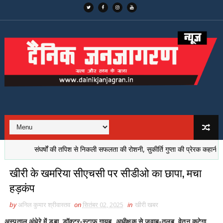
संघर्षों की तपिश से निकली सफलता की रोशनी, सुकीर्ति गुप्ता की प्रेरक कहानी
डि
खीरी के खमरिया सीएचसी पर सीडीओ का छापा, मचा
हड़कंप
by
अनिल कुमार श्रीवास्तव
on
सितंबर 02, 2025
in
खीरी खबर
अस्पताल अंधेरे में डूबा, डॉक्टर-स्टाफ गायब, अधीक्षक से जवाब-तलब, वेतन कटेगा