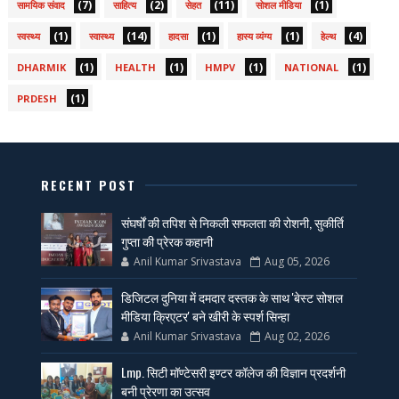
(7)
(2)
(11)
(1)
सामयिक संवाद
साहित्य
सेहत
सोशल मीडिया
(1)
(14)
(1)
(1)
(4)
स्वस्थ्य
स्वास्थ्य
हादसा
हास्य व्यंग्य
हेल्थ
(1)
(1)
(1)
(1)
DHARMIK
HEALTH
HMPV
NATIONAL
(1)
PRDESH
RECENT POST
संघर्षों की तपिश से निकली सफलता की रोशनी, सुकीर्ति
गुप्ता की प्रेरक कहानी
Anil Kumar Srivastava
Aug 05, 2026
डिजिटल दुनिया में दमदार दस्तक के साथ 'बेस्ट सोशल
मीडिया क्रिएटर' बने खीरी के स्पर्श सिन्हा
Anil Kumar Srivastava
Aug 02, 2026
Lmp. सिटी मॉण्टेसरी इण्टर कॉलेज की विज्ञान प्रदर्शनी
बनी प्रेरणा का उत्सव