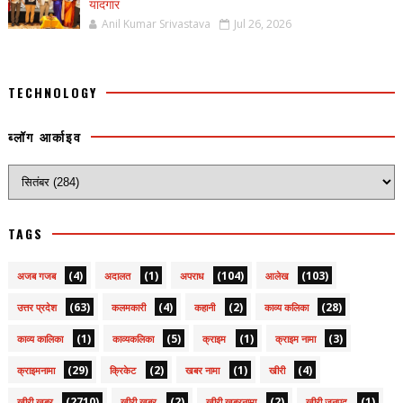
यादगार
Anil Kumar Srivastava
Jul 26, 2026
TECHNOLOGY
ब्लॉग आर्काइव
TAGS
(4)
(1)
(104)
(103)
अजब गजब
अदालत
अपराध
आलेख
(63)
(4)
(2)
(28)
उत्तर प्रदेश
कलमकारी
कहानी
काव्य कलिका
(1)
(5)
(1)
(3)
काव्य कालिका
काव्यकलिका
क्राइम
क्राइम नामा
(29)
(2)
(1)
(4)
क्राइमनामा
क्रिकेट
खबर नामा
खीरी
(2710)
(2)
(2)
(1)
खीरी खबर
खीरी ख़बर
खीरी खबरनामा
खीरी जनपद