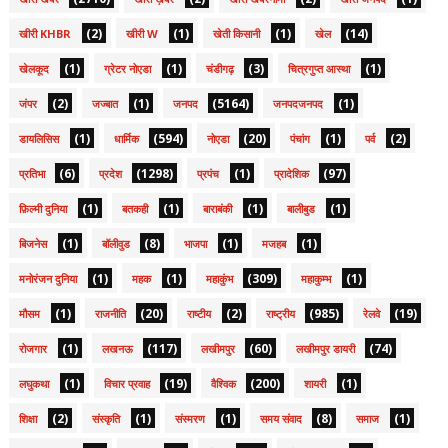
(2)
(1)
(1)
(14)
खीरी KHBR
खीरी W
खेती किसानी
खेल
(1)
(1)
(3)
(1)
खेलकूद
ग्रेटर नोएडा
चंडीगढ़
चित्रगुप्त आस्था
(2)
(1)
(5164)
(1)
जंपर
जज्बात
जनपद
जनपदजनपद
(1)
(594)
(20)
(1)
(2)
डायलिसिस
धार्मिक
नोएडा
पंचांग
पर्व
(6)
(1298)
(1)
(97)
प्रतिभा
प्रदेश
प्रपंच
प्रादेशिक
(1)
(1)
(1)
(1)
फ़िल्मी दुनिया
बतकही
बाराबंकी
बालीबुड
(1)
(8)
(1)
(1)
बिजनेस
बॉलीवुड
भाजपा
मजहब
(1)
(1)
(309)
(1)
मनोरंजन दुनिया
महक
महाकुंभ
महाकुम्भ
(1)
(20)
(2)
(985)
(19)
मौसम
राजनीति
राष्टीय
राष्ट्रीय
रेलवे
(1)
(117)
(60)
(74)
रोजगार
लखनऊ
लखीमपुर
लखीमपुर डायरी
(1)
(19)
(200)
(1)
लघुकथा
विचार प्रवाह
वैश्विक
शायरी
(2)
(1)
(1)
(8)
(1)
शिक्षा
संस्कृति
संस्मरण
समय संवाद
समाज