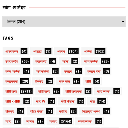
ब्लॉग आर्काइव
TAGS
(4)
(1)
(104)
(103)
अजब गजब
अदालत
अपराध
आलेख
(63)
(4)
(2)
(28)
उत्तर प्रदेश
कलमकारी
कहानी
काव्य कलिका
(1)
(5)
(1)
(3)
काव्य कालिका
काव्यकलिका
क्राइम
क्राइम नामा
(29)
(2)
(1)
(4)
क्राइमनामा
क्रिकेट
खबर नामा
खीरी
(2711)
(2)
(2)
(1)
खीरी खबर
खीरी ख़बर
खीरी खबरनामा
खीरी जनपद
(2)
(1)
(1)
(14)
खीरी KHBR
खीरी W
खेती किसानी
खेल
(1)
(1)
(3)
(1)
खेलकूद
ग्रेटर नोएडा
चंडीगढ़
चित्रगुप्त आस्था
(2)
(1)
(5164)
(1)
जंपर
जज्बात
जनपद
जनपदजनपद