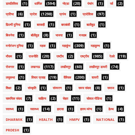
(1)
(594)
(20)
(1)
(2)
डायलिसिस
धार्मिक
नोएडा
पंचांग
पर्व
(6)
(1298)
(1)
(97)
प्रतिभा
प्रदेश
प्रपंच
प्रादेशिक
(1)
(1)
(1)
(1)
फ़िल्मी दुनिया
बतकही
बाराबंकी
बालीबुड
(1)
(8)
(1)
(1)
बिजनेस
बॉलीवुड
भाजपा
मजहब
(1)
(1)
(309)
(1)
मनोरंजन दुनिया
महक
महाकुंभ
महाकुम्भ
(1)
(20)
(2)
(985)
(19)
मौसम
राजनीति
राष्टीय
राष्ट्रीय
रेलवे
(1)
(117)
(60)
(74)
रोजगार
लखनऊ
लखीमपुर
लखीमपुर डायरी
(1)
(19)
(200)
(1)
लघुकथा
विचार प्रवाह
वैश्विक
शायरी
(2)
(1)
(1)
(8)
(1)
शिक्षा
संस्कृति
संस्मरण
समय संवाद
समाज
(7)
(2)
(11)
(1)
सामयिक संवाद
साहित्य
सेहत
सोशल मीडिया
(1)
(14)
(1)
(1)
(4)
स्वस्थ्य
स्वास्थ्य
हादसा
हास्य व्यंग्य
हेल्थ
(1)
(1)
(1)
(1)
DHARMIK
HEALTH
HMPV
NATIONAL
(1)
PRDESH