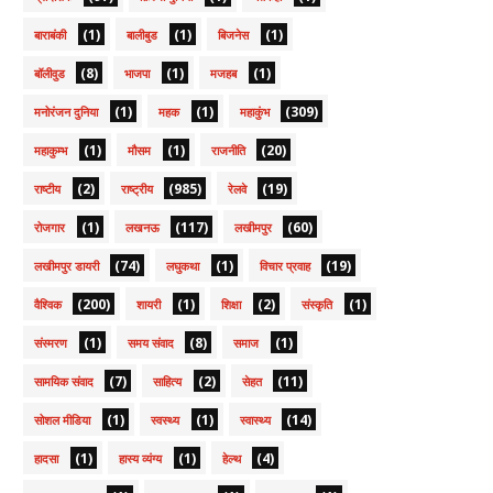
(1)
(1)
(1)
बाराबंकी
बालीबुड
बिजनेस
(8)
(1)
(1)
बॉलीवुड
भाजपा
मजहब
(1)
(1)
(309)
मनोरंजन दुनिया
महक
महाकुंभ
(1)
(1)
(20)
महाकुम्भ
मौसम
राजनीति
(2)
(985)
(19)
राष्टीय
राष्ट्रीय
रेलवे
(1)
(117)
(60)
रोजगार
लखनऊ
लखीमपुर
(74)
(1)
(19)
लखीमपुर डायरी
लघुकथा
विचार प्रवाह
(200)
(1)
(2)
(1)
वैश्विक
शायरी
शिक्षा
संस्कृति
(1)
(8)
(1)
संस्मरण
समय संवाद
समाज
(7)
(2)
(11)
सामयिक संवाद
साहित्य
सेहत
(1)
(1)
(14)
सोशल मीडिया
स्वस्थ्य
स्वास्थ्य
(1)
(1)
(4)
हादसा
हास्य व्यंग्य
हेल्थ