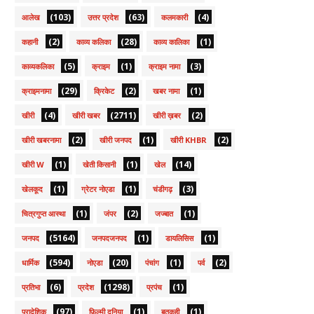
(103)
(63)
(4)
आलेख
उत्तर प्रदेश
कलमकारी
(2)
(28)
(1)
कहानी
काव्य कलिका
काव्य कालिका
(5)
(1)
(3)
काव्यकलिका
क्राइम
क्राइम नामा
(29)
(2)
(1)
क्राइमनामा
क्रिकेट
खबर नामा
(4)
(2711)
(2)
खीरी
खीरी खबर
खीरी ख़बर
(2)
(1)
(2)
खीरी खबरनामा
खीरी जनपद
खीरी KHBR
(1)
(1)
(14)
खीरी W
खेती किसानी
खेल
(1)
(1)
(3)
खेलकूद
ग्रेटर नोएडा
चंडीगढ़
(1)
(2)
(1)
चित्रगुप्त आस्था
जंपर
जज्बात
(5164)
(1)
(1)
जनपद
जनपदजनपद
डायलिसिस
(594)
(20)
(1)
(2)
धार्मिक
नोएडा
पंचांग
पर्व
(6)
(1298)
(1)
प्रतिभा
प्रदेश
प्रपंच
(97)
(1)
(1)
प्रादेशिक
फ़िल्मी दुनिया
बतकही