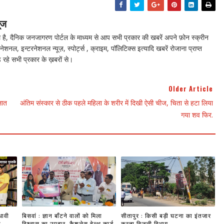
ूज
ै, दैनिक जनजागरण पोर्टल के माध्यम से आप सभी प्रकार की खबरें अपने फ़ोन स्क्रीन
नेशनल, इन्टरनेशनल न्यूज़, स्पोर्ट्स , क्राइम, पॉलिटिक्स इत्यादि खबरें रोजाना प्राप्त
 रहे सभी प्रकार के ख़बरों से।
Older Article
लात
अंति‍म संस्‍कार से ठीक पहले मह‍िला के शरीर में द‍िखी ऐसी चीज, च‍िता से हटा ल‍िया
गया शव फ‍िर.
धावी
बिसवां : ज्ञान बाँटने वालों को मिला
सीतापुर : किसी बड़ी घटना का इंतजार
ी
विश्वास का उपहार, कैशलेस हेल्थ कार्ड
करता बिजली विभाग