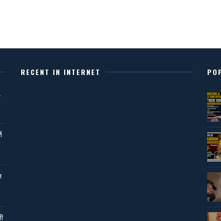
RECENT IN INTERNET
PO
,
ि
ल
नी