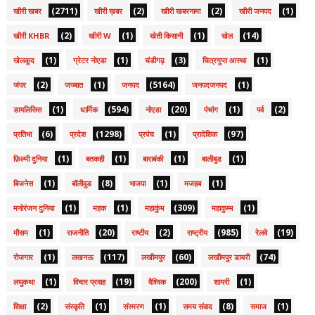
(2711)
(2)
(2)
(1)
खीरी खबर
खीरी ख़बर
खीरी खबरनामा
खीरी जनपद
(2)
(1)
(1)
(14)
खीरी KHBR
खीरी W
खेती किसानी
खेल
(1)
(1)
(3)
(1)
खेलकूद
ग्रेटर नोएडा
चंडीगढ़
चित्रगुप्त आस्था
(2)
(1)
(5164)
(1)
जंपर
जज्बात
जनपद
जनपदजनपद
(1)
(594)
(20)
(1)
(2)
डायलिसिस
धार्मिक
नोएडा
पंचांग
पर्व
(6)
(1298)
(1)
(97)
प्रतिभा
प्रदेश
प्रपंच
प्रादेशिक
(1)
(1)
(1)
(1)
फ़िल्मी दुनिया
बतकही
बाराबंकी
बालीबुड
(1)
(8)
(1)
(1)
बिजनेस
बॉलीवुड
भाजपा
मजहब
(1)
(1)
(309)
(1)
मनोरंजन दुनिया
महक
महाकुंभ
महाकुम्भ
(1)
(20)
(2)
(985)
(19)
मौसम
राजनीति
राष्टीय
राष्ट्रीय
रेलवे
(1)
(117)
(60)
(74)
रोजगार
लखनऊ
लखीमपुर
लखीमपुर डायरी
(1)
(19)
(200)
(1)
लघुकथा
विचार प्रवाह
वैश्विक
शायरी
(2)
(1)
(1)
(8)
(1)
शिक्षा
संस्कृति
संस्मरण
समय संवाद
समाज