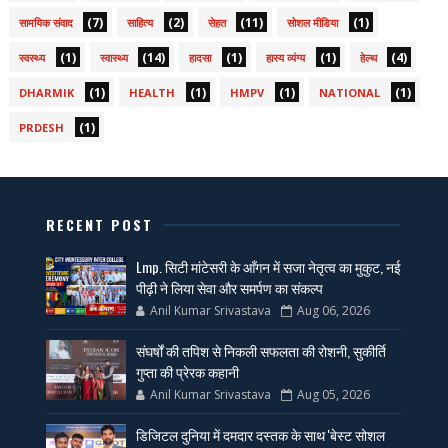
(7)
(2)
(11)
(1)
सामयिक संवाद
साहित्य
सेहत
सोशल मीडिया
(1)
(14)
(1)
(1)
(4)
स्वस्थ्य
स्वास्थ्य
हादसा
हास्य व्यंग्य
हेल्थ
(1)
(1)
(1)
(1)
DHARMIK
HEALTH
HMPV
NATIONAL
(1)
PRDESH
RECENT POST
Lmp. सिटी मांटेसरी के आँगन में सजा नेतृत्व का मुकुट, नई
पीढ़ी ने लिया सेवा और समर्पण का संकल्प
Anil Kumar Srivastava
Aug 06, 2026
संघर्षों की तपिश से निकली सफलता की रोशनी, सुकीर्ति
गुप्ता की प्रेरक कहानी
Anil Kumar Srivastava
Aug 05, 2026
डिजिटल दुनिया में दमदार दस्तक के साथ 'बेस्ट सोशल