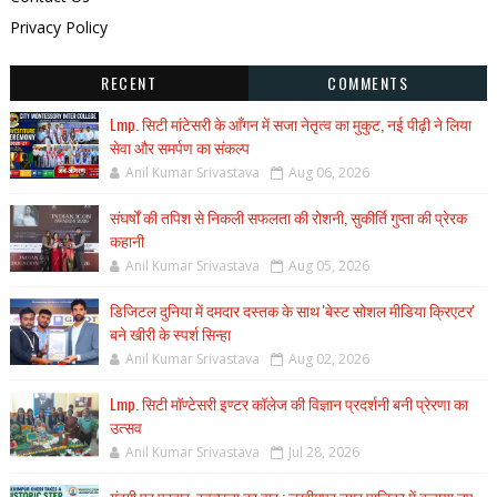
Privacy Policy
RECENT
COMMENTS
Lmp. सिटी मांटेसरी के आँगन में सजा नेतृत्व का मुकुट, नई पीढ़ी ने लिया
सेवा और समर्पण का संकल्प
Anil Kumar Srivastava
Aug 06, 2026
संघर्षों की तपिश से निकली सफलता की रोशनी, सुकीर्ति गुप्ता की प्रेरक
कहानी
Anil Kumar Srivastava
Aug 05, 2026
डिजिटल दुनिया में दमदार दस्तक के साथ 'बेस्ट सोशल मीडिया क्रिएटर'
बने खीरी के स्पर्श सिन्हा
Anil Kumar Srivastava
Aug 02, 2026
Lmp. सिटी मॉण्टेसरी इण्टर कॉलेज की विज्ञान प्रदर्शनी बनी प्रेरणा का
उत्सव
Anil Kumar Srivastava
Jul 28, 2026
गंदगी पर प्रहार, स्वच्छता का वार : लखीमपुर नगर पालिका में बजाया नए