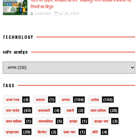
नियमों का बिगुल
Unknown
Jul 28, 2026
TECHNOLOGY
ब्लॉग आर्काइव
TAGS
(4)
(1)
(104)
(103)
अजब गजब
अदालत
अपराध
आलेख
(63)
(4)
(2)
(28)
उत्तर प्रदेश
कलमकारी
कहानी
काव्य कलिका
(1)
(5)
(1)
(3)
काव्य कालिका
काव्यकलिका
क्राइम
क्राइम नामा
(29)
(2)
(1)
(4)
क्राइमनामा
क्रिकेट
खबर नामा
खीरी