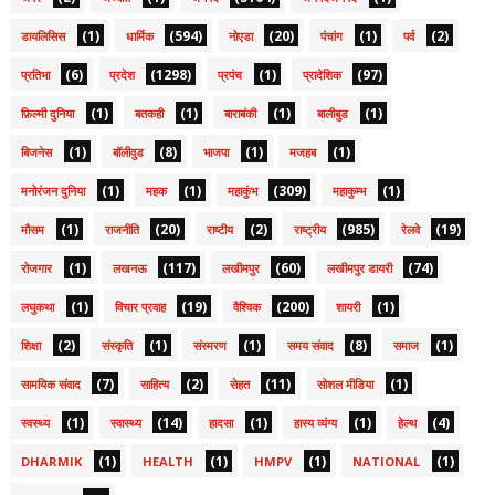
(1)
(594)
(20)
(1)
(2)
डायलिसिस
धार्मिक
नोएडा
पंचांग
पर्व
(6)
(1298)
(1)
(97)
प्रतिभा
प्रदेश
प्रपंच
प्रादेशिक
(1)
(1)
(1)
(1)
फ़िल्मी दुनिया
बतकही
बाराबंकी
बालीबुड
(1)
(8)
(1)
(1)
बिजनेस
बॉलीवुड
भाजपा
मजहब
(1)
(1)
(309)
(1)
मनोरंजन दुनिया
महक
महाकुंभ
महाकुम्भ
(1)
(20)
(2)
(985)
(19)
मौसम
राजनीति
राष्टीय
राष्ट्रीय
रेलवे
(1)
(117)
(60)
(74)
रोजगार
लखनऊ
लखीमपुर
लखीमपुर डायरी
(1)
(19)
(200)
(1)
लघुकथा
विचार प्रवाह
वैश्विक
शायरी
(2)
(1)
(1)
(8)
(1)
शिक्षा
संस्कृति
संस्मरण
समय संवाद
समाज
(7)
(2)
(11)
(1)
सामयिक संवाद
साहित्य
सेहत
सोशल मीडिया
(1)
(14)
(1)
(1)
(4)
स्वस्थ्य
स्वास्थ्य
हादसा
हास्य व्यंग्य
हेल्थ
(1)
(1)
(1)
(1)
DHARMIK
HEALTH
HMPV
NATIONAL