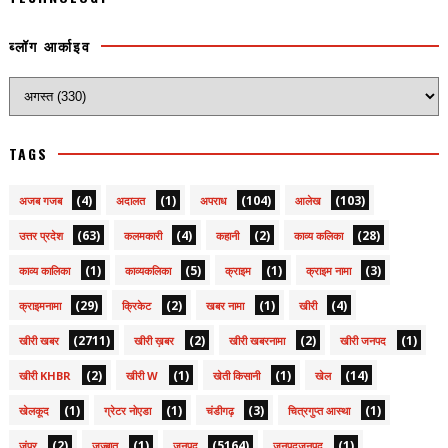
ब्लॉग आर्काइव
TAGS
(4)
(1)
(104)
(103)
अजब गजब
अदालत
अपराध
आलेख
(63)
(4)
(2)
(28)
उत्तर प्रदेश
कलमकारी
कहानी
काव्य कलिका
(1)
(5)
(1)
(3)
काव्य कालिका
काव्यकलिका
क्राइम
क्राइम नामा
(29)
(2)
(1)
(4)
क्राइमनामा
क्रिकेट
खबर नामा
खीरी
(2711)
(2)
(2)
(1)
खीरी खबर
खीरी ख़बर
खीरी खबरनामा
खीरी जनपद
(2)
(1)
(1)
(14)
खीरी KHBR
खीरी W
खेती किसानी
खेल
(1)
(1)
(3)
(1)
खेलकूद
ग्रेटर नोएडा
चंडीगढ़
चित्रगुप्त आस्था
(2)
(1)
(5164)
(1)
जंपर
जज्बात
जनपद
जनपदजनपद