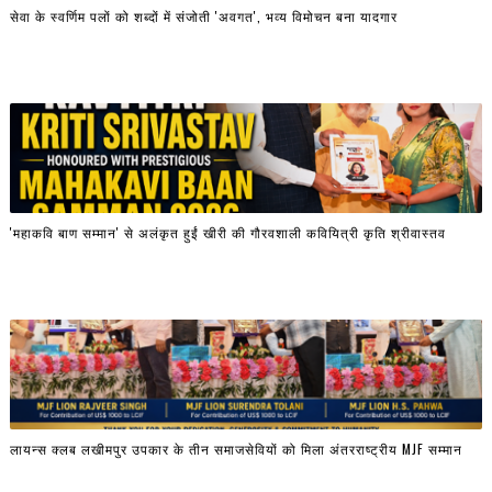
सेवा के स्वर्णिम पलों को शब्दों में संजोती 'अवगत', भव्य विमोचन बना यादगार
'महाकवि बाण सम्मान' से अलंकृत हुईं खीरी की गौरवशाली कवियित्री कृति श्रीवास्तव
लायन्स क्लब लखीमपुर उपकार के तीन समाजसेवियों को मिला अंतरराष्ट्रीय MJF सम्मान