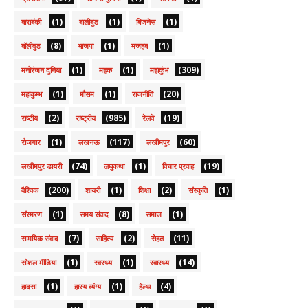
(1)
(1)
(1)
बाराबंकी
बालीबुड
बिजनेस
(8)
(1)
(1)
बॉलीवुड
भाजपा
मजहब
(1)
(1)
(309)
मनोरंजन दुनिया
महक
महाकुंभ
(1)
(1)
(20)
महाकुम्भ
मौसम
राजनीति
(2)
(985)
(19)
राष्टीय
राष्ट्रीय
रेलवे
(1)
(117)
(60)
रोजगार
लखनऊ
लखीमपुर
(74)
(1)
(19)
लखीमपुर डायरी
लघुकथा
विचार प्रवाह
(200)
(1)
(2)
(1)
वैश्विक
शायरी
शिक्षा
संस्कृति
(1)
(8)
(1)
संस्मरण
समय संवाद
समाज
(7)
(2)
(11)
सामयिक संवाद
साहित्य
सेहत
(1)
(1)
(14)
सोशल मीडिया
स्वस्थ्य
स्वास्थ्य
(1)
(1)
(4)
हादसा
हास्य व्यंग्य
हेल्थ