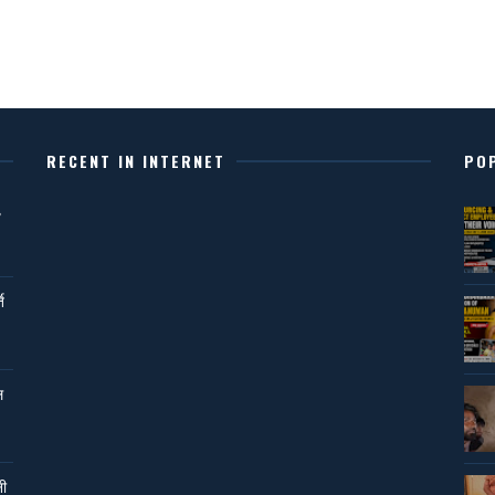
RECENT IN INTERNET
PO
,
ि
ल
नी