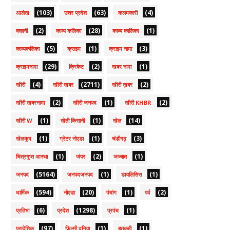
(103)
(63)
(4)
आलेख
उत्तर प्रदेश
कलमकारी
(2)
(28)
(1)
कहानी
काव्य कलिका
काव्य कालिका
(5)
(1)
(3)
काव्यकलिका
क्राइम
क्राइम नामा
(29)
(2)
(1)
क्राइमनामा
क्रिकेट
खबर नामा
(4)
(2711)
(2)
खीरी
खीरी खबर
खीरी ख़बर
(2)
(1)
(2)
खीरी खबरनामा
खीरी जनपद
खीरी KHBR
(1)
(1)
(14)
खीरी W
खेती किसानी
खेल
(1)
(1)
(3)
खेलकूद
ग्रेटर नोएडा
चंडीगढ़
(1)
(2)
(1)
चित्रगुप्त आस्था
जंपर
जज्बात
(5164)
(1)
(1)
जनपद
जनपदजनपद
डायलिसिस
(594)
(20)
(1)
(2)
धार्मिक
नोएडा
पंचांग
पर्व
(6)
(1298)
(1)
प्रतिभा
प्रदेश
प्रपंच
(97)
(1)
(1)
प्रादेशिक
फ़िल्मी दुनिया
बतकही