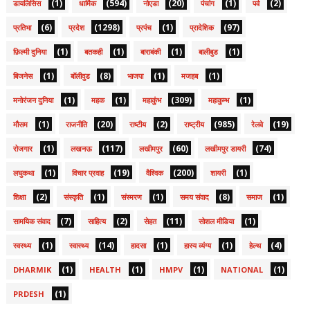
(1)
(594)
(20)
(1)
(2)
डायलिसिस
धार्मिक
नोएडा
पंचांग
पर्व
(6)
(1298)
(1)
(97)
प्रतिभा
प्रदेश
प्रपंच
प्रादेशिक
(1)
(1)
(1)
(1)
फ़िल्मी दुनिया
बतकही
बाराबंकी
बालीबुड
(1)
(8)
(1)
(1)
बिजनेस
बॉलीवुड
भाजपा
मजहब
(1)
(1)
(309)
(1)
मनोरंजन दुनिया
महक
महाकुंभ
महाकुम्भ
(1)
(20)
(2)
(985)
(19)
मौसम
राजनीति
राष्टीय
राष्ट्रीय
रेलवे
(1)
(117)
(60)
(74)
रोजगार
लखनऊ
लखीमपुर
लखीमपुर डायरी
(1)
(19)
(200)
(1)
लघुकथा
विचार प्रवाह
वैश्विक
शायरी
(2)
(1)
(1)
(8)
(1)
शिक्षा
संस्कृति
संस्मरण
समय संवाद
समाज
(7)
(2)
(11)
(1)
सामयिक संवाद
साहित्य
सेहत
सोशल मीडिया
(1)
(14)
(1)
(1)
(4)
स्वस्थ्य
स्वास्थ्य
हादसा
हास्य व्यंग्य
हेल्थ
(1)
(1)
(1)
(1)
DHARMIK
HEALTH
HMPV
NATIONAL
(1)
PRDESH