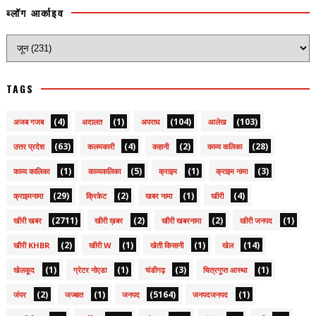
ब्लॉग आर्काइव
TAGS
(4)
(1)
(104)
(103)
अजब गजब
अदालत
अपराध
आलेख
(63)
(4)
(2)
(28)
उत्तर प्रदेश
कलमकारी
कहानी
काव्य कलिका
(1)
(5)
(1)
(3)
काव्य कालिका
काव्यकलिका
क्राइम
क्राइम नामा
(29)
(2)
(1)
(4)
क्राइमनामा
क्रिकेट
खबर नामा
खीरी
(2711)
(2)
(2)
(1)
खीरी खबर
खीरी ख़बर
खीरी खबरनामा
खीरी जनपद
(2)
(1)
(1)
(14)
खीरी KHBR
खीरी W
खेती किसानी
खेल
(1)
(1)
(3)
(1)
खेलकूद
ग्रेटर नोएडा
चंडीगढ़
चित्रगुप्त आस्था
(2)
(1)
(5164)
(1)
जंपर
जज्बात
जनपद
जनपदजनपद