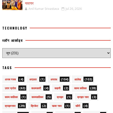
यादगार
Anil Kumar Srivastava
Jul 26, 2026
TECHNOLOGY
ब्लॉग आर्काइव
TAGS
(4)
(1)
(104)
(103)
अजब गजब
अदालत
अपराध
आलेख
(63)
(4)
(2)
(28)
उत्तर प्रदेश
कलमकारी
कहानी
काव्य कलिका
(1)
(5)
(1)
(3)
काव्य कालिका
काव्यकलिका
क्राइम
क्राइम नामा
(29)
(2)
(1)
(4)
क्राइमनामा
क्रिकेट
खबर नामा
खीरी