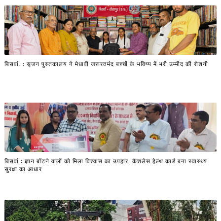
बिसवां. : सृजन पुस्तकालय ने मेधावी जरूरतमंद बच्चों के भविष्य में भरी उम्मीद की रोशनी
बिसवां : ज्ञान बाँटने वालों को मिला विश्वास का उपहार, कैशलेस हेल्थ कार्ड बना स्वास्थ्य
सुरक्षा का आधार