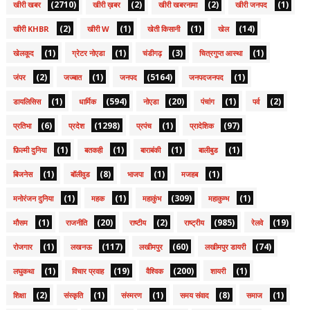
(2710)
(2)
(2)
(1)
खीरी खबर
खीरी ख़बर
खीरी खबरनामा
खीरी जनपद
(2)
(1)
(1)
(14)
खीरी KHBR
खीरी W
खेती किसानी
खेल
(1)
(1)
(3)
(1)
खेलकूद
ग्रेटर नोएडा
चंडीगढ़
चित्रगुप्त आस्था
(2)
(1)
(5164)
(1)
जंपर
जज्बात
जनपद
जनपदजनपद
(1)
(594)
(20)
(1)
(2)
डायलिसिस
धार्मिक
नोएडा
पंचांग
पर्व
(6)
(1298)
(1)
(97)
प्रतिभा
प्रदेश
प्रपंच
प्रादेशिक
(1)
(1)
(1)
(1)
फ़िल्मी दुनिया
बतकही
बाराबंकी
बालीबुड
(1)
(8)
(1)
(1)
बिजनेस
बॉलीवुड
भाजपा
मजहब
(1)
(1)
(309)
(1)
मनोरंजन दुनिया
महक
महाकुंभ
महाकुम्भ
(1)
(20)
(2)
(985)
(19)
मौसम
राजनीति
राष्टीय
राष्ट्रीय
रेलवे
(1)
(117)
(60)
(74)
रोजगार
लखनऊ
लखीमपुर
लखीमपुर डायरी
(1)
(19)
(200)
(1)
लघुकथा
विचार प्रवाह
वैश्विक
शायरी
(2)
(1)
(1)
(8)
(1)
शिक्षा
संस्कृति
संस्मरण
समय संवाद
समाज