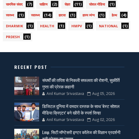
(7)
(2)
(11)
(1)
सामयिक संवाद
साहित्य
सेहत
सोशल मीडिया
(1)
(14)
(1)
(1)
(4)
स्वस्थ्य
स्वास्थ्य
हादसा
हास्य व्यंग्य
हेल्थ
(1)
(1)
(1)
(1)
DHARMIK
HEALTH
HMPV
NATIONAL
(1)
PRDESH
RECENT POST
संघर्षों की तपिश से निकली सफलता की रोशनी, सुकीर्ति
गुप्ता की प्रेरक कहानी
Anil Kumar Srivastava
Aug 05, 2026
डिजिटल दुनिया में दमदार दस्तक के साथ 'बेस्ट सोशल
मीडिया क्रिएटर' बने खीरी के स्पर्श सिन्हा
Anil Kumar Srivastava
Aug 02, 2026
Lmp. सिटी मॉण्टेसरी इण्टर कॉलेज की विज्ञान प्रदर्शनी
बनी प्रेरणा का उत्सव