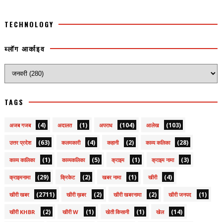
TECHNOLOGY
ब्लॉग आर्काइव
TAGS
(4)
(1)
(104)
(103)
अजब गजब
अदालत
अपराध
आलेख
(63)
(4)
(2)
(28)
उत्तर प्रदेश
कलमकारी
कहानी
काव्य कलिका
(1)
(5)
(1)
(3)
काव्य कालिका
काव्यकलिका
क्राइम
क्राइम नामा
(29)
(2)
(1)
(4)
क्राइमनामा
क्रिकेट
खबर नामा
खीरी
(2711)
(2)
(2)
(1)
खीरी खबर
खीरी ख़बर
खीरी खबरनामा
खीरी जनपद
(2)
(1)
(1)
(14)
खीरी KHBR
खीरी W
खेती किसानी
खेल