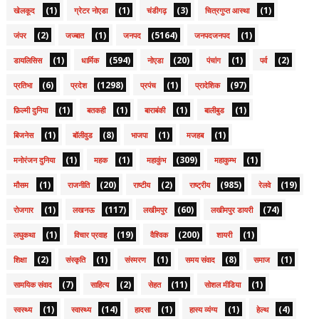
(1)
(1)
(3)
(1)
खेलकूद
ग्रेटर नोएडा
चंडीगढ़
चित्रगुप्त आस्था
(2)
(1)
(5164)
(1)
जंपर
जज्बात
जनपद
जनपदजनपद
(1)
(594)
(20)
(1)
(2)
डायलिसिस
धार्मिक
नोएडा
पंचांग
पर्व
(6)
(1298)
(1)
(97)
प्रतिभा
प्रदेश
प्रपंच
प्रादेशिक
(1)
(1)
(1)
(1)
फ़िल्मी दुनिया
बतकही
बाराबंकी
बालीबुड
(1)
(8)
(1)
(1)
बिजनेस
बॉलीवुड
भाजपा
मजहब
(1)
(1)
(309)
(1)
मनोरंजन दुनिया
महक
महाकुंभ
महाकुम्भ
(1)
(20)
(2)
(985)
(19)
मौसम
राजनीति
राष्टीय
राष्ट्रीय
रेलवे
(1)
(117)
(60)
(74)
रोजगार
लखनऊ
लखीमपुर
लखीमपुर डायरी
(1)
(19)
(200)
(1)
लघुकथा
विचार प्रवाह
वैश्विक
शायरी
(2)
(1)
(1)
(8)
(1)
शिक्षा
संस्कृति
संस्मरण
समय संवाद
समाज
(7)
(2)
(11)
(1)
सामयिक संवाद
साहित्य
सेहत
सोशल मीडिया
(1)
(14)
(1)
(1)
(4)
स्वस्थ्य
स्वास्थ्य
हादसा
हास्य व्यंग्य
हेल्थ