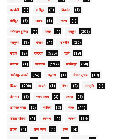
(1)
(1)
(1)
बाराबंकी
बालीबुड
बिजनेस
(8)
(1)
(1)
बॉलीवुड
भाजपा
मजहब
(1)
(1)
(309)
मनोरंजन दुनिया
महक
महाकुंभ
(1)
(1)
(20)
महाकुम्भ
मौसम
राजनीति
(2)
(985)
(19)
राष्टीय
राष्ट्रीय
रेलवे
(1)
(117)
(60)
रोजगार
लखनऊ
लखीमपुर
(74)
(1)
(19)
लखीमपुर डायरी
लघुकथा
विचार प्रवाह
(200)
(1)
(2)
(1)
वैश्विक
शायरी
शिक्षा
संस्कृति
(1)
(8)
(1)
संस्मरण
समय संवाद
समाज
(7)
(2)
(11)
सामयिक संवाद
साहित्य
सेहत
(1)
(1)
(14)
सोशल मीडिया
स्वस्थ्य
स्वास्थ्य
(1)
(1)
(4)
हादसा
हास्य व्यंग्य
हेल्थ