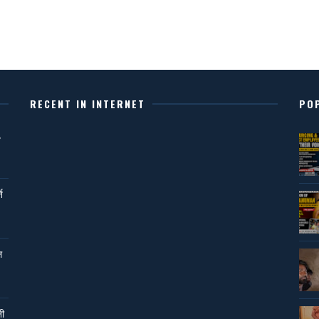
RECENT IN INTERNET
PO
,
ि
ल
नी