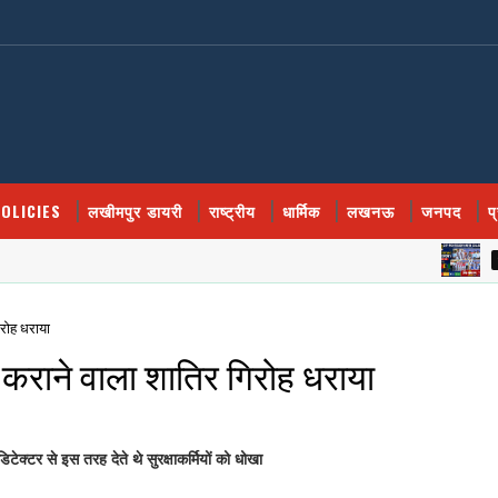
OLICIES
लखीमपुर डायरी
राष्ट्रीय
धार्मिक
लखनऊ
जनपद
प
खीरी खबर
िरोह धराया
ल कराने वाला शातिर गिरोह धराया
टेक्टर से इस तरह देते थे सुरक्षाकर्मियों को धोखा