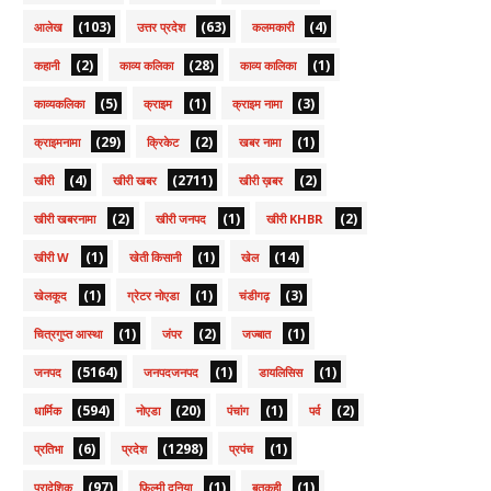
(103)
(63)
(4)
आलेख
उत्तर प्रदेश
कलमकारी
(2)
(28)
(1)
कहानी
काव्य कलिका
काव्य कालिका
(5)
(1)
(3)
काव्यकलिका
क्राइम
क्राइम नामा
(29)
(2)
(1)
क्राइमनामा
क्रिकेट
खबर नामा
(4)
(2711)
(2)
खीरी
खीरी खबर
खीरी ख़बर
(2)
(1)
(2)
खीरी खबरनामा
खीरी जनपद
खीरी KHBR
(1)
(1)
(14)
खीरी W
खेती किसानी
खेल
(1)
(1)
(3)
खेलकूद
ग्रेटर नोएडा
चंडीगढ़
(1)
(2)
(1)
चित्रगुप्त आस्था
जंपर
जज्बात
(5164)
(1)
(1)
जनपद
जनपदजनपद
डायलिसिस
(594)
(20)
(1)
(2)
धार्मिक
नोएडा
पंचांग
पर्व
(6)
(1298)
(1)
प्रतिभा
प्रदेश
प्रपंच
(97)
(1)
(1)
प्रादेशिक
फ़िल्मी दुनिया
बतकही