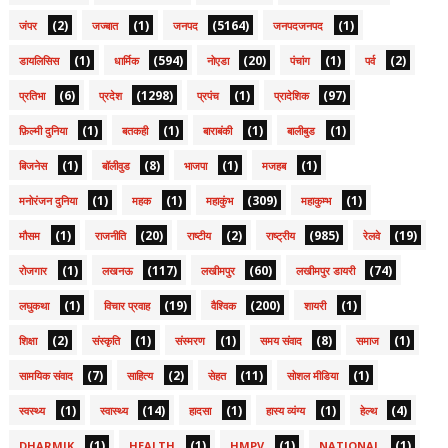
(2)
(1)
(5164)
(1)
जंपर
जज्बात
जनपद
जनपदजनपद
(1)
(594)
(20)
(1)
(2)
डायलिसिस
धार्मिक
नोएडा
पंचांग
पर्व
(6)
(1298)
(1)
(97)
प्रतिभा
प्रदेश
प्रपंच
प्रादेशिक
(1)
(1)
(1)
(1)
फ़िल्मी दुनिया
बतकही
बाराबंकी
बालीबुड
(1)
(8)
(1)
(1)
बिजनेस
बॉलीवुड
भाजपा
मजहब
(1)
(1)
(309)
(1)
मनोरंजन दुनिया
महक
महाकुंभ
महाकुम्भ
(1)
(20)
(2)
(985)
(19)
मौसम
राजनीति
राष्टीय
राष्ट्रीय
रेलवे
(1)
(117)
(60)
(74)
रोजगार
लखनऊ
लखीमपुर
लखीमपुर डायरी
(1)
(19)
(200)
(1)
लघुकथा
विचार प्रवाह
वैश्विक
शायरी
(2)
(1)
(1)
(8)
(1)
शिक्षा
संस्कृति
संस्मरण
समय संवाद
समाज
(7)
(2)
(11)
(1)
सामयिक संवाद
साहित्य
सेहत
सोशल मीडिया
(1)
(14)
(1)
(1)
(4)
स्वस्थ्य
स्वास्थ्य
हादसा
हास्य व्यंग्य
हेल्थ
(1)
(1)
(1)
(1)
DHARMIK
HEALTH
HMPV
NATIONAL