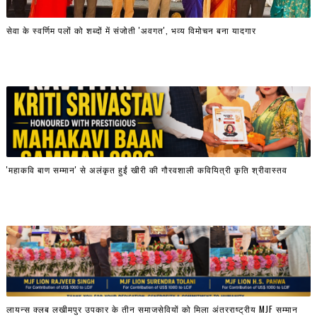
सेवा के स्वर्णिम पलों को शब्दों में संजोती 'अवगत', भव्य विमोचन बना यादगार
'महाकवि बाण सम्मान' से अलंकृत हुईं खीरी की गौरवशाली कवियित्री कृति श्रीवास्तव
लायन्स क्लब लखीमपुर उपकार के तीन समाजसेवियों को मिला अंतरराष्ट्रीय MJF सम्मान