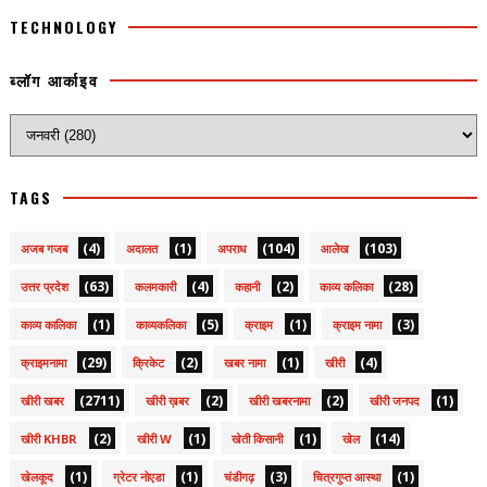
TECHNOLOGY
ब्लॉग आर्काइव
TAGS
(4)
(1)
(104)
(103)
अजब गजब
अदालत
अपराध
आलेख
(63)
(4)
(2)
(28)
उत्तर प्रदेश
कलमकारी
कहानी
काव्य कलिका
(1)
(5)
(1)
(3)
काव्य कालिका
काव्यकलिका
क्राइम
क्राइम नामा
(29)
(2)
(1)
(4)
क्राइमनामा
क्रिकेट
खबर नामा
खीरी
(2711)
(2)
(2)
(1)
खीरी खबर
खीरी ख़बर
खीरी खबरनामा
खीरी जनपद
(2)
(1)
(1)
(14)
खीरी KHBR
खीरी W
खेती किसानी
खेल
(1)
(1)
(3)
(1)
खेलकूद
ग्रेटर नोएडा
चंडीगढ़
चित्रगुप्त आस्था