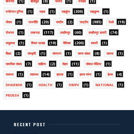
(1)
(8)
(1)
(1)
बिजनेस
बॉलीवुड
भाजपा
मजहब
(1)
(1)
(309)
(1)
मनोरंजन दुनिया
महक
महाकुंभ
महाकुम्भ
(1)
(20)
(2)
(985)
(19)
मौसम
राजनीति
राष्टीय
राष्ट्रीय
रेलवे
(1)
(117)
(60)
(74)
रोजगार
लखनऊ
लखीमपुर
लखीमपुर डायरी
(1)
(19)
(200)
(1)
लघुकथा
विचार प्रवाह
वैश्विक
शायरी
(2)
(1)
(1)
(8)
(1)
शिक्षा
संस्कृति
संस्मरण
समय संवाद
समाज
(7)
(2)
(11)
(1)
सामयिक संवाद
साहित्य
सेहत
सोशल मीडिया
(1)
(14)
(1)
(1)
(4)
स्वस्थ्य
स्वास्थ्य
हादसा
हास्य व्यंग्य
हेल्थ
(1)
(1)
(1)
(1)
DHARMIK
HEALTH
HMPV
NATIONAL
(1)
PRDESH
RECENT POST