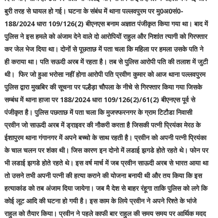
बुरी तरह से घायल हो गई। घटना के संबंध में थाना पल्लवपुरम पर मु0अ0सं0-
188/2024 धारा 109/126(2) बीएनएस बनाम अज्ञात पंजीकृत किया गया था। बाद में
पुलिस ने इस हमले को अंजाम देने वाले दो आरोपियों राहुल और निशांत त्यागी को गिरफ्तार
कर जेल भेज दिया था। दोनों से पूछताछ में पता चला कि महिला पर हमला उसके पति ने
ही कराया था। पति सऊदी अरब में रहता है। तब से पुलिस आरोपी पति की तलाश में जुटी
थी। फिर जो हुआ भरोसा नहीं होगा आरोपी पति प्रवीण कुमार को आज थाना पल्लवपुरम
पुलिस द्वारा मुखबिर की सूचना पर पल्हैड़ा चौपला के नीचे से गिरफ्तार किया गया जिसके
सम्बंध में थाना हाजा पर 188/2024 धारा 109/126(2)/61(2) बीएनएस पूर्व से
पंजीकृत है। पुलिस पछताछ में पता चला कि मुजफ्फरनगर के ग्राम टिटौडा निवासी
प्रवीन जो साऊदी अरब में ड्राइवर की नौकरी करता है जिसकी पत्नी प्रियंका मेरठ के
ईशापुरम थाना गंगानगर में अपने बच्चो के साथ रहती है। प्रवीन को अपनी पत्नी प्रियंका
के चाल चलन पर शंका थी। जिस कारण इन दोनो में लडाई झगडे होते रहते थे। फोन पर
भी लडाई झगडे होते रहते थे। इस वर्ष मार्च में जब प्रवीन साऊदी अरब से भारत आया था
तो उसने तभी अपनी पत्नी की हत्या कराने की योजना बनायी थी और तय किया कि इस
हत्याकांड को तब अंजाम दिया जायेगा। जब मै देश से बाहर रंहूगा ताकि पुलिस को लगे कि
कोई लूट आदि की घटना हो गयी है। इस काम के लिये प्रवीन ने अपने रिश्ते के भांजे
राहुल को तैयार किया। प्रवीन ने पहले काफी बार राहुल की समय समय पर आर्थिक मदद