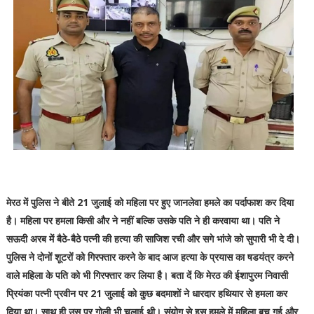
मेरठ में पुल‍िस ने बीते 21 जुलाई को मह‍िला पर हुए जानलेवा हमले का पर्दाफाश कर द‍िया
है। मह‍िला पर हमला क‍िसी और ने नहीं बल्‍क‍ि उसके पत‍ि ने ही करवाया था। पत‍ि ने
सऊदी अरब में बैठे-बैठे पत्नी की हत्या की साजिश रची और सगे भांजे को सुपारी भी दे दी।
पुल‍िस ने दोनों शूटरों को गिरफ्तार करने के बाद आज हत्या के प्रयास का षडयंत्र करने
वाले महिला के पति को भी गिरफ्तार कर लिया है। बता दें कि मेरठ की ईशापुरम निवासी
प्रियंका पत्नी प्रवीन पर 21 जुलाई को कुछ बदमाशों ने धारदार हथियार से हमला कर
दिया था। साथ ही उस पर गोली भी चलाई थी। संयोग से इस हमले में महिला बच गई और