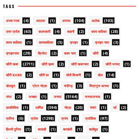
TAGS
(4)
(1)
(104)
(103)
अजब गजब
अदालत
अपराध
आलेख
(63)
(4)
(2)
(28)
उत्तर प्रदेश
कलमकारी
कहानी
काव्य कलिका
(1)
(5)
(1)
(3)
काव्य कालिका
काव्यकलिका
क्राइम
क्राइम नामा
(29)
(2)
(1)
(4)
क्राइमनामा
क्रिकेट
खबर नामा
खीरी
(2711)
(2)
(2)
(1)
खीरी खबर
खीरी ख़बर
खीरी खबरनामा
खीरी जनपद
(2)
(1)
(1)
(14)
खीरी KHBR
खीरी W
खेती किसानी
खेल
(1)
(1)
(3)
(1)
खेलकूद
ग्रेटर नोएडा
चंडीगढ़
चित्रगुप्त आस्था
(2)
(1)
(5164)
(1)
जंपर
जज्बात
जनपद
जनपदजनपद
(1)
(594)
(20)
(1)
(2)
डायलिसिस
धार्मिक
नोएडा
पंचांग
पर्व
(6)
(1298)
(1)
(97)
प्रतिभा
प्रदेश
प्रपंच
प्रादेशिक
(1)
(1)
(1)
(1)
फ़िल्मी दुनिया
बतकही
बाराबंकी
बालीबुड