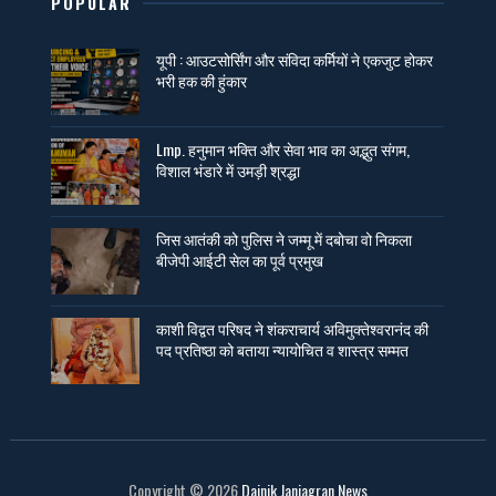
POPULAR
यूपी : आउटसोर्सिंग और संविदा कर्मियों ने एकजुट होकर
भरी हक की हुंकार
Lmp. हनुमान भक्ति और सेवा भाव का अद्भुत संगम,
विशाल भंडारे में उमड़ी श्रद्धा
जिस आतंकी को पुलिस ने जम्मू में दबोचा वो निकला
बीजेपी आईटी सेल का पूर्व प्रमुख
काशी विद्वत परिषद ने शंकराचार्य अविमुक्तेश्वरानंद की
पद प्रतिष्ठा को बताया न्यायोचित व शास्त्र सम्मत
Copyright ©
2026
Dainik Janjagran News