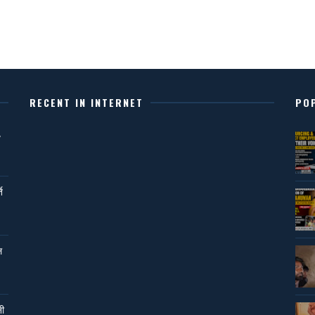
RECENT IN INTERNET
PO
,
ि
ल
नी