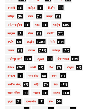
(1)
(1)
(1)
बाराबंकी
बालीबुड
बिजनेस
(8)
(1)
(1)
बॉलीवुड
भाजपा
मजहब
(1)
(1)
(309)
मनोरंजन दुनिया
महक
महाकुंभ
(1)
(1)
(20)
महाकुम्भ
मौसम
राजनीति
(2)
(985)
(19)
राष्टीय
राष्ट्रीय
रेलवे
(1)
(117)
(60)
रोजगार
लखनऊ
लखीमपुर
(74)
(1)
(19)
लखीमपुर डायरी
लघुकथा
विचार प्रवाह
(200)
(1)
(2)
(1)
वैश्विक
शायरी
शिक्षा
संस्कृति
(1)
(8)
(1)
संस्मरण
समय संवाद
समाज
(7)
(2)
(11)
सामयिक संवाद
साहित्य
सेहत
(1)
(1)
(14)
सोशल मीडिया
स्वस्थ्य
स्वास्थ्य
(1)
(1)
(4)
हादसा
हास्य व्यंग्य
हेल्थ