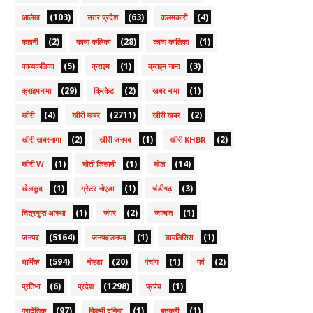
(103)
(63)
(4)
आलेख
उत्तर प्रदेश
कलमकारी
(2)
(28)
(1)
कहानी
काव्य कलिका
काव्य कालिका
(5)
(1)
(3)
काव्यकलिका
क्राइम
क्राइम नामा
(29)
(2)
(1)
क्राइमनामा
क्रिकेट
खबर नामा
(4)
(2711)
(2)
खीरी
खीरी खबर
खीरी ख़बर
(2)
(1)
(2)
खीरी खबरनामा
खीरी जनपद
खीरी KHBR
(1)
(1)
(14)
खीरी W
खेती किसानी
खेल
(1)
(1)
(3)
खेलकूद
ग्रेटर नोएडा
चंडीगढ़
(1)
(2)
(1)
चित्रगुप्त आस्था
जंपर
जज्बात
(5164)
(1)
(1)
जनपद
जनपदजनपद
डायलिसिस
(594)
(20)
(1)
(2)
धार्मिक
नोएडा
पंचांग
पर्व
(6)
(1298)
(1)
प्रतिभा
प्रदेश
प्रपंच
(97)
(1)
(1)
प्रादेशिक
फ़िल्मी दुनिया
बतकही