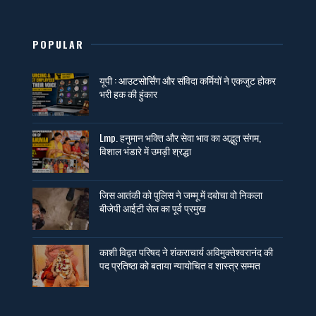
POPULAR
यूपी : आउटसोर्सिंग और संविदा कर्मियों ने एकजुट होकर
भरी हक की हुंकार
Lmp. हनुमान भक्ति और सेवा भाव का अद्भुत संगम,
विशाल भंडारे में उमड़ी श्रद्धा
जिस आतंकी को पुलिस ने जम्मू में दबोचा वो निकला
बीजेपी आईटी सेल का पूर्व प्रमुख
काशी विद्वत परिषद ने शंकराचार्य अविमुक्तेश्वरानंद की
पद प्रतिष्ठा को बताया न्यायोचित व शास्त्र सम्मत