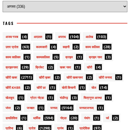
TAGS
(4)
(1)
(104)
(103)
अजब गजब
अदालत
अपराध
आलेख
(63)
(4)
(2)
(28)
उत्तर प्रदेश
कलमकारी
कहानी
काव्य कलिका
(1)
(5)
(1)
(3)
काव्य कालिका
काव्यकलिका
क्राइम
क्राइम नामा
(29)
(2)
(1)
(4)
क्राइमनामा
क्रिकेट
खबर नामा
खीरी
(2711)
(2)
(2)
(1)
खीरी खबर
खीरी ख़बर
खीरी खबरनामा
खीरी जनपद
(2)
(1)
(1)
(14)
खीरी KHBR
खीरी W
खेती किसानी
खेल
(1)
(1)
(3)
(1)
खेलकूद
ग्रेटर नोएडा
चंडीगढ़
चित्रगुप्त आस्था
(2)
(1)
(5164)
(1)
जंपर
जज्बात
जनपद
जनपदजनपद
(1)
(594)
(20)
(1)
(2)
डायलिसिस
धार्मिक
नोएडा
पंचांग
पर्व
(6)
(1298)
(1)
(97)
प्रतिभा
प्रदेश
प्रपंच
प्रादेशिक