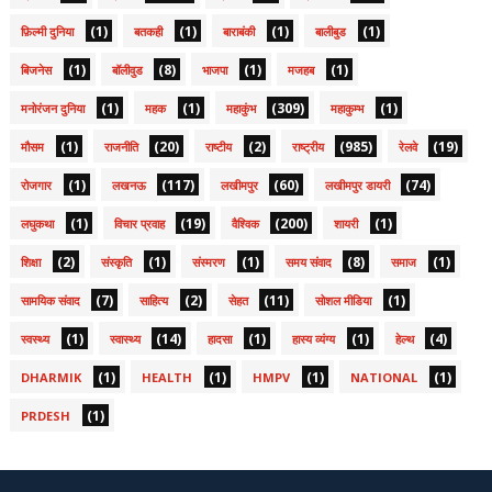
(1)
(1)
(1)
(1)
फ़िल्मी दुनिया
बतकही
बाराबंकी
बालीबुड
(1)
(8)
(1)
(1)
बिजनेस
बॉलीवुड
भाजपा
मजहब
(1)
(1)
(309)
(1)
मनोरंजन दुनिया
महक
महाकुंभ
महाकुम्भ
(1)
(20)
(2)
(985)
(19)
मौसम
राजनीति
राष्टीय
राष्ट्रीय
रेलवे
(1)
(117)
(60)
(74)
रोजगार
लखनऊ
लखीमपुर
लखीमपुर डायरी
(1)
(19)
(200)
(1)
लघुकथा
विचार प्रवाह
वैश्विक
शायरी
(2)
(1)
(1)
(8)
(1)
शिक्षा
संस्कृति
संस्मरण
समय संवाद
समाज
(7)
(2)
(11)
(1)
सामयिक संवाद
साहित्य
सेहत
सोशल मीडिया
(1)
(14)
(1)
(1)
(4)
स्वस्थ्य
स्वास्थ्य
हादसा
हास्य व्यंग्य
हेल्थ
(1)
(1)
(1)
(1)
DHARMIK
HEALTH
HMPV
NATIONAL
(1)
PRDESH