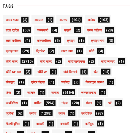
TAGS
(4)
(1)
(104)
(103)
अजब गजब
अदालत
अपराध
आलेख
(63)
(4)
(2)
(28)
उत्तर प्रदेश
कलमकारी
कहानी
काव्य कलिका
(1)
(5)
(1)
(3)
काव्य कालिका
काव्यकलिका
क्राइम
क्राइम नामा
(29)
(2)
(1)
(4)
क्राइमनामा
क्रिकेट
खबर नामा
खीरी
(2710)
(2)
(2)
(1)
खीरी खबर
खीरी ख़बर
खीरी खबरनामा
खीरी जनपद
(2)
(1)
(1)
(14)
खीरी KHBR
खीरी W
खेती किसानी
खेल
(1)
(1)
(3)
(1)
खेलकूद
ग्रेटर नोएडा
चंडीगढ़
चित्रगुप्त आस्था
(2)
(1)
(5164)
(1)
जंपर
जज्बात
जनपद
जनपदजनपद
(1)
(594)
(20)
(1)
(2)
डायलिसिस
धार्मिक
नोएडा
पंचांग
पर्व
(6)
(1298)
(1)
(97)
प्रतिभा
प्रदेश
प्रपंच
प्रादेशिक
(1)
(1)
(1)
(1)
फ़िल्मी दुनिया
बतकही
बाराबंकी
बालीबुड