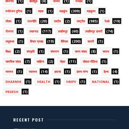
(1)
(8)
(1)
(1)
बिजनेस
बॉलीवुड
भाजपा
मजहब
(1)
(1)
(309)
(1)
मनोरंजन दुनिया
महक
महाकुंभ
महाकुम्भ
(1)
(20)
(2)
(985)
(19)
मौसम
राजनीति
राष्टीय
राष्ट्रीय
रेलवे
(1)
(117)
(60)
(74)
रोजगार
लखनऊ
लखीमपुर
लखीमपुर डायरी
(1)
(19)
(200)
(1)
लघुकथा
विचार प्रवाह
वैश्विक
शायरी
(2)
(1)
(1)
(8)
(1)
शिक्षा
संस्कृति
संस्मरण
समय संवाद
समाज
(7)
(2)
(11)
(1)
सामयिक संवाद
साहित्य
सेहत
सोशल मीडिया
(1)
(14)
(1)
(1)
(4)
स्वस्थ्य
स्वास्थ्य
हादसा
हास्य व्यंग्य
हेल्थ
(1)
(1)
(1)
(1)
DHARMIK
HEALTH
HMPV
NATIONAL
(1)
PRDESH
RECENT POST