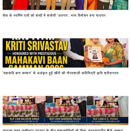
सेवा के स्वर्णिम पलों को शब्दों में संजोती 'अवगत', भव्य विमोचन बना यादगार
'महाकवि बाण सम्मान' से अलंकृत हुईं खीरी की गौरवशाली कवियित्री कृति श्रीवास्तव
लायन्स क्लब लखीमपुर उपकार के तीन समाजसेवियों को मिला अंतरराष्ट्रीय MJF सम्मान