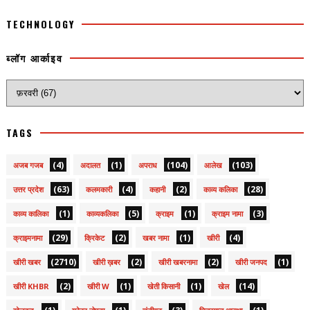
TECHNOLOGY
ब्लॉग आर्काइव
TAGS
(4)
(1)
(104)
(103)
अजब गजब
अदालत
अपराध
आलेख
(63)
(4)
(2)
(28)
उत्तर प्रदेश
कलमकारी
कहानी
काव्य कलिका
(1)
(5)
(1)
(3)
काव्य कालिका
काव्यकलिका
क्राइम
क्राइम नामा
(29)
(2)
(1)
(4)
क्राइमनामा
क्रिकेट
खबर नामा
खीरी
(2710)
(2)
(2)
(1)
खीरी खबर
खीरी ख़बर
खीरी खबरनामा
खीरी जनपद
(2)
(1)
(1)
(14)
खीरी KHBR
खीरी W
खेती किसानी
खेल