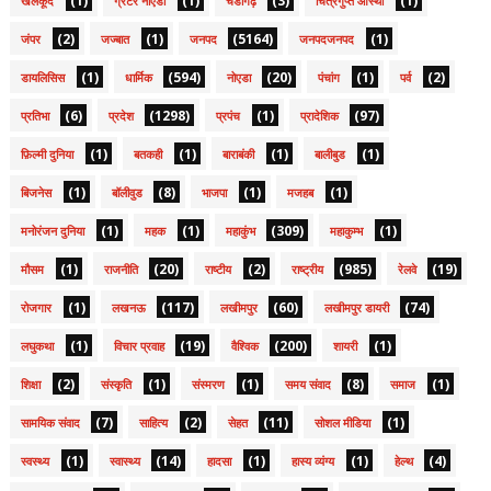
(1)
(1)
(3)
(1)
खेलकूद
ग्रेटर नोएडा
चंडीगढ़
चित्रगुप्त आस्था
(2)
(1)
(5164)
(1)
जंपर
जज्बात
जनपद
जनपदजनपद
(1)
(594)
(20)
(1)
(2)
डायलिसिस
धार्मिक
नोएडा
पंचांग
पर्व
(6)
(1298)
(1)
(97)
प्रतिभा
प्रदेश
प्रपंच
प्रादेशिक
(1)
(1)
(1)
(1)
फ़िल्मी दुनिया
बतकही
बाराबंकी
बालीबुड
(1)
(8)
(1)
(1)
बिजनेस
बॉलीवुड
भाजपा
मजहब
(1)
(1)
(309)
(1)
मनोरंजन दुनिया
महक
महाकुंभ
महाकुम्भ
(1)
(20)
(2)
(985)
(19)
मौसम
राजनीति
राष्टीय
राष्ट्रीय
रेलवे
(1)
(117)
(60)
(74)
रोजगार
लखनऊ
लखीमपुर
लखीमपुर डायरी
(1)
(19)
(200)
(1)
लघुकथा
विचार प्रवाह
वैश्विक
शायरी
(2)
(1)
(1)
(8)
(1)
शिक्षा
संस्कृति
संस्मरण
समय संवाद
समाज
(7)
(2)
(11)
(1)
सामयिक संवाद
साहित्य
सेहत
सोशल मीडिया
(1)
(14)
(1)
(1)
(4)
स्वस्थ्य
स्वास्थ्य
हादसा
हास्य व्यंग्य
हेल्थ