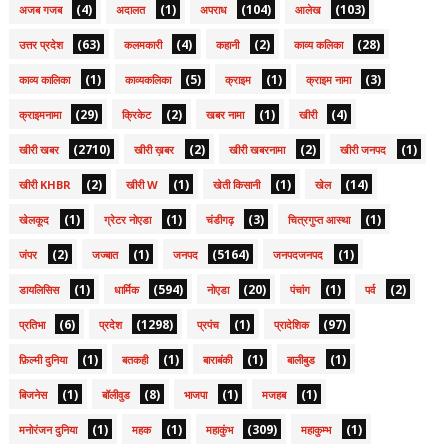
(4)
(1)
(104)
(103)
अजब गजब
अदालत
अपराध
आलेख
(63)
(4)
(2)
(28)
उत्तर प्रदेश
कलमकारी
कहानी
काव्य कलिका
(1)
(5)
(1)
(3)
काव्य कालिका
काव्यकलिका
क्राइम
क्राइम नामा
(29)
(2)
(1)
(4)
क्राइमनामा
क्रिकेट
खबर नामा
खीरी
(2710)
(2)
(2)
(1)
खीरी खबर
खीरी ख़बर
खीरी खबरनामा
खीरी जनपद
(2)
(1)
(1)
(14)
खीरी KHBR
खीरी W
खेती किसानी
खेल
(1)
(1)
(3)
(1)
खेलकूद
ग्रेटर नोएडा
चंडीगढ़
चित्रगुप्त आस्था
(2)
(1)
(5164)
(1)
जंपर
जज्बात
जनपद
जनपदजनपद
(1)
(594)
(20)
(1)
(2)
डायलिसिस
धार्मिक
नोएडा
पंचांग
पर्व
(6)
(1298)
(1)
(97)
प्रतिभा
प्रदेश
प्रपंच
प्रादेशिक
(1)
(1)
(1)
(1)
फ़िल्मी दुनिया
बतकही
बाराबंकी
बालीबुड
(1)
(8)
(1)
(1)
बिजनेस
बॉलीवुड
भाजपा
मजहब
(1)
(1)
(309)
(1)
मनोरंजन दुनिया
महक
महाकुंभ
महाकुम्भ