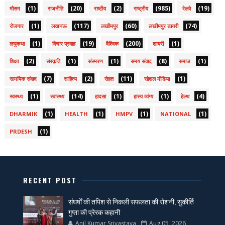
(1)
(20)
(2)
(985)
(19)
मौसम
राजनीति
राष्टीय
राष्ट्रीय
रेलवे
(1)
(117)
(60)
(74)
रोजगार
लखनऊ
लखीमपुर
लखीमपुर डायरी
(1)
(19)
(200)
(1)
लघुकथा
विचार प्रवाह
वैश्विक
शायरी
(2)
(1)
(1)
(8)
(1)
शिक्षा
संस्कृति
संस्मरण
समय संवाद
समाज
(7)
(2)
(11)
(1)
सामयिक संवाद
साहित्य
सेहत
सोशल मीडिया
(1)
(14)
(1)
(1)
(4)
स्वस्थ्य
स्वास्थ्य
हादसा
हास्य व्यंग्य
हेल्थ
(1)
(1)
(1)
(1)
DHARMIK
HEALTH
HMPV
NATIONAL
(1)
PRDESH
RECENT POST
संघर्षों की तपिश से निकली सफलता की रोशनी, सुकीर्ति
गुप्ता की प्रेरक कहानी
Anil Kumar Srivastava
Aug 05, 2026