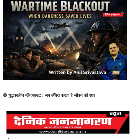
🔘 युद्धकालीन ब्लैकआउट : जब अँधेरा करता है जीवन की रक्षा