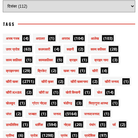
TAGS
(4)
(1)
(104)
(103)
अजब गजब
अदालत
अपराध
आलेख
(63)
(4)
(2)
(28)
उत्तर प्रदेश
कलमकारी
कहानी
काव्य कलिका
(1)
(5)
(1)
(3)
काव्य कालिका
काव्यकलिका
क्राइम
क्राइम नामा
(29)
(2)
(1)
(4)
क्राइमनामा
क्रिकेट
खबर नामा
खीरी
(2711)
(2)
(2)
(1)
खीरी खबर
खीरी ख़बर
खीरी खबरनामा
खीरी जनपद
(2)
(1)
(1)
(14)
खीरी KHBR
खीरी W
खेती किसानी
खेल
(1)
(1)
(3)
(1)
खेलकूद
ग्रेटर नोएडा
चंडीगढ़
चित्रगुप्त आस्था
(2)
(1)
(5164)
(1)
जंपर
जज्बात
जनपद
जनपदजनपद
(1)
(594)
(20)
(1)
(2)
डायलिसिस
धार्मिक
नोएडा
पंचांग
पर्व
(6)
(1298)
(1)
(97)
प्रतिभा
प्रदेश
प्रपंच
प्रादेशिक