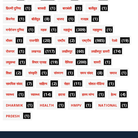
(1)
(1)
(1)
(1)
फ़िल्मी दुनिया
बतकही
बाराबंकी
बालीबुड
(1)
(8)
(1)
(1)
बिजनेस
बॉलीवुड
भाजपा
मजहब
(1)
(1)
(309)
(1)
मनोरंजन दुनिया
महक
महाकुंभ
महाकुम्भ
(1)
(20)
(2)
(985)
(19)
मौसम
राजनीति
राष्टीय
राष्ट्रीय
रेलवे
(1)
(117)
(60)
(74)
रोजगार
लखनऊ
लखीमपुर
लखीमपुर डायरी
(1)
(19)
(200)
(1)
लघुकथा
विचार प्रवाह
वैश्विक
शायरी
(2)
(1)
(1)
(8)
(1)
शिक्षा
संस्कृति
संस्मरण
समय संवाद
समाज
(7)
(2)
(11)
(1)
सामयिक संवाद
साहित्य
सेहत
सोशल मीडिया
(1)
(14)
(1)
(1)
(4)
स्वस्थ्य
स्वास्थ्य
हादसा
हास्य व्यंग्य
हेल्थ
(1)
(1)
(1)
(1)
DHARMIK
HEALTH
HMPV
NATIONAL
(1)
PRDESH