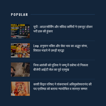
POPULAR
यूपी : आउटसोर्सिंग और संविदा कर्मियों ने एकजुट होकर
भरी हक की हुंकार
Lmp. हनुमान भक्ति और सेवा भाव का अद्भुत संगम,
विशाल भंडारे में उमड़ी श्रद्धा
जिस आतंकी को पुलिस ने जम्मू में दबोचा वो निकला
बीजेपी आईटी सेल का पूर्व प्रमुख
काशी विद्वत परिषद ने शंकराचार्य अविमुक्तेश्वरानंद की
पद प्रतिष्ठा को बताया न्यायोचित व शास्त्र सम्मत