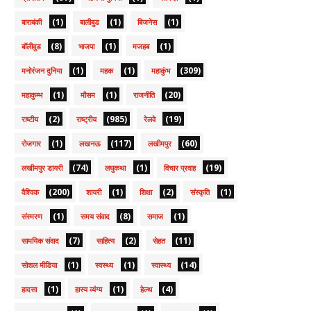
(1)
(1)
(1)
बाराबंकी
बालीबुड
बिजनेस
(8)
(1)
(1)
बॉलीवुड
भाजपा
मजहब
(1)
(1)
(309)
मनोरंजन दुनिया
महक
महाकुंभ
(1)
(1)
(20)
महाकुम्भ
मौसम
राजनीति
(2)
(985)
(19)
राष्टीय
राष्ट्रीय
रेलवे
(1)
(117)
(60)
रोजगार
लखनऊ
लखीमपुर
(74)
(1)
(19)
लखीमपुर डायरी
लघुकथा
विचार प्रवाह
(200)
(1)
(2)
(1)
वैश्विक
शायरी
शिक्षा
संस्कृति
(1)
(8)
(1)
संस्मरण
समय संवाद
समाज
(7)
(2)
(11)
सामयिक संवाद
साहित्य
सेहत
(1)
(1)
(14)
सोशल मीडिया
स्वस्थ्य
स्वास्थ्य
(1)
(1)
(4)
हादसा
हास्य व्यंग्य
हेल्थ