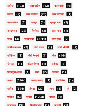
(103)
(63)
(4)
आलेख
उत्तर प्रदेश
कलमकारी
(2)
(28)
(1)
कहानी
काव्य कलिका
काव्य कालिका
(5)
(1)
(3)
काव्यकलिका
क्राइम
क्राइम नामा
(29)
(2)
(1)
क्राइमनामा
क्रिकेट
खबर नामा
(4)
(2711)
(2)
खीरी
खीरी खबर
खीरी ख़बर
(2)
(1)
(2)
खीरी खबरनामा
खीरी जनपद
खीरी KHBR
(1)
(1)
(14)
खीरी W
खेती किसानी
खेल
(1)
(1)
(3)
खेलकूद
ग्रेटर नोएडा
चंडीगढ़
(1)
(2)
(1)
चित्रगुप्त आस्था
जंपर
जज्बात
(5164)
(1)
(1)
जनपद
जनपदजनपद
डायलिसिस
(594)
(20)
(1)
(2)
धार्मिक
नोएडा
पंचांग
पर्व
(6)
(1298)
(1)
प्रतिभा
प्रदेश
प्रपंच
(97)
(1)
(1)
प्रादेशिक
फ़िल्मी दुनिया
बतकही