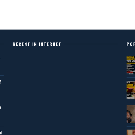
RECENT IN INTERNET
PO
,
ि
ल
नी