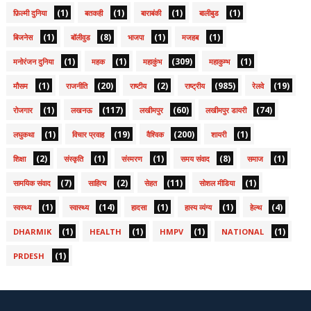
(1)
(1)
(1)
(1)
फ़िल्मी दुनिया
बतकही
बाराबंकी
बालीबुड
(1)
(8)
(1)
(1)
बिजनेस
बॉलीवुड
भाजपा
मजहब
(1)
(1)
(309)
(1)
मनोरंजन दुनिया
महक
महाकुंभ
महाकुम्भ
(1)
(20)
(2)
(985)
(19)
मौसम
राजनीति
राष्टीय
राष्ट्रीय
रेलवे
(1)
(117)
(60)
(74)
रोजगार
लखनऊ
लखीमपुर
लखीमपुर डायरी
(1)
(19)
(200)
(1)
लघुकथा
विचार प्रवाह
वैश्विक
शायरी
(2)
(1)
(1)
(8)
(1)
शिक्षा
संस्कृति
संस्मरण
समय संवाद
समाज
(7)
(2)
(11)
(1)
सामयिक संवाद
साहित्य
सेहत
सोशल मीडिया
(1)
(14)
(1)
(1)
(4)
स्वस्थ्य
स्वास्थ्य
हादसा
हास्य व्यंग्य
हेल्थ
(1)
(1)
(1)
(1)
DHARMIK
HEALTH
HMPV
NATIONAL
(1)
PRDESH