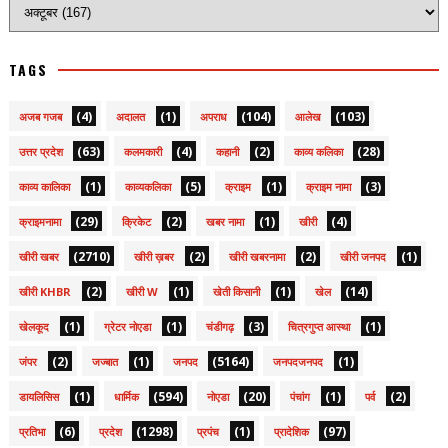
TAGS
(4)
(1)
(104)
(103)
अजब गजब
अदालत
अपराध
आलेख
(63)
(4)
(2)
(28)
उत्तर प्रदेश
कलमकारी
कहानी
काव्य कलिका
(1)
(5)
(1)
(3)
काव्य कालिका
काव्यकलिका
क्राइम
क्राइम नामा
(29)
(2)
(1)
(4)
क्राइमनामा
क्रिकेट
खबर नामा
खीरी
(2710)
(2)
(2)
(1)
खीरी खबर
खीरी ख़बर
खीरी खबरनामा
खीरी जनपद
(2)
(1)
(1)
(14)
खीरी KHBR
खीरी W
खेती किसानी
खेल
(1)
(1)
(3)
(1)
खेलकूद
ग्रेटर नोएडा
चंडीगढ़
चित्रगुप्त आस्था
(2)
(1)
(5164)
(1)
जंपर
जज्बात
जनपद
जनपदजनपद
(1)
(594)
(20)
(1)
(2)
डायलिसिस
धार्मिक
नोएडा
पंचांग
पर्व
(6)
(1298)
(1)
(97)
प्रतिभा
प्रदेश
प्रपंच
प्रादेशिक