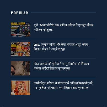
POPULAR
यूपी : आउटसोर्सिंग और संविदा कर्मियों ने एकजुट होकर
भरी हक की हुंकार
Lmp. हनुमान भक्ति और सेवा भाव का अद्भुत संगम,
विशाल भंडारे में उमड़ी श्रद्धा
जिस आतंकी को पुलिस ने जम्मू में दबोचा वो निकला
बीजेपी आईटी सेल का पूर्व प्रमुख
काशी विद्वत परिषद ने शंकराचार्य अविमुक्तेश्वरानंद की
पद प्रतिष्ठा को बताया न्यायोचित व शास्त्र सम्मत