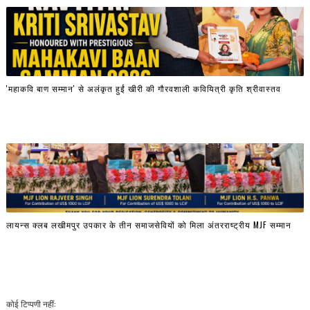
'महाकवि बाण सम्मान' से अलंकृत हुईं खीरी की गौरवशाली कवियित्री कृति श्रीवास्तव
लायन्स क्लब लखीमपुर उपकार के तीन समाजसेवियों को मिला अंतरराष्ट्रीय MJF सम्मान
कोई टिप्पणी नहीं: