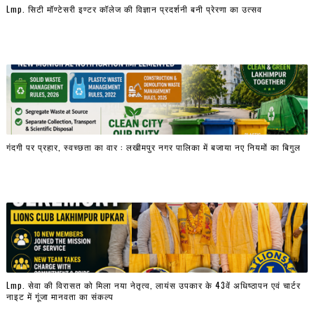
Lmp. सिटी मॉण्टेसरी इण्टर कॉलेज की विज्ञान प्रदर्शनी बनी प्रेरणा का उत्सव
गंदगी पर प्रहार, स्वच्छता का वार : लखीमपुर नगर पालिका में बजाया नए नियमों का बिगुल
Lmp. सेवा की विरासत को मिला नया नेतृत्व, लायंस उपकार के 43वें अधिष्ठापन एवं चार्टर
नाइट में गूंजा मानवता का संकल्प