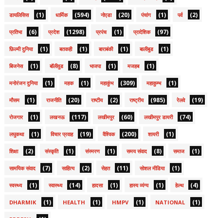
(1)
(594)
(20)
(1)
(2)
डायलिसिस
धार्मिक
नोएडा
पंचांग
पर्व
(6)
(1298)
(1)
(97)
प्रतिभा
प्रदेश
प्रपंच
प्रादेशिक
(1)
(1)
(1)
(1)
फ़िल्मी दुनिया
बतकही
बाराबंकी
बालीबुड
(1)
(8)
(1)
(1)
बिजनेस
बॉलीवुड
भाजपा
मजहब
(1)
(1)
(309)
(1)
मनोरंजन दुनिया
महक
महाकुंभ
महाकुम्भ
(1)
(20)
(2)
(985)
(19)
मौसम
राजनीति
राष्टीय
राष्ट्रीय
रेलवे
(1)
(117)
(60)
(74)
रोजगार
लखनऊ
लखीमपुर
लखीमपुर डायरी
(1)
(19)
(200)
(1)
लघुकथा
विचार प्रवाह
वैश्विक
शायरी
(2)
(1)
(1)
(8)
(1)
शिक्षा
संस्कृति
संस्मरण
समय संवाद
समाज
(7)
(2)
(11)
(1)
सामयिक संवाद
साहित्य
सेहत
सोशल मीडिया
(1)
(14)
(1)
(1)
(4)
स्वस्थ्य
स्वास्थ्य
हादसा
हास्य व्यंग्य
हेल्थ
(1)
(1)
(1)
(1)
DHARMIK
HEALTH
HMPV
NATIONAL