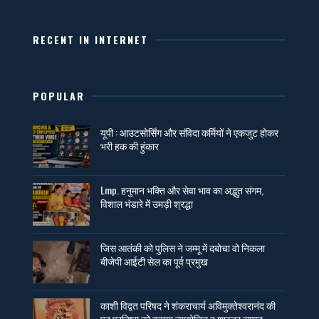
RECENT IN INTERNET
POPULAR
यूपी : आउटसोर्सिंग और संविदा कर्मियों ने एकजुट होकर
भरी हक की हुंकार
Lmp. हनुमान भक्ति और सेवा भाव का अद्भुत संगम,
विशाल भंडारे में उमड़ी श्रद्धा
जिस आतंकी को पुलिस ने जम्मू में दबोचा वो निकला
बीजेपी आईटी सेल का पूर्व प्रमुख
काशी विद्वत परिषद ने शंकराचार्य अविमुक्तेश्वरानंद की
पद प्रतिष्ठा को बताया न्यायोचित व शास्त्र सम्मत