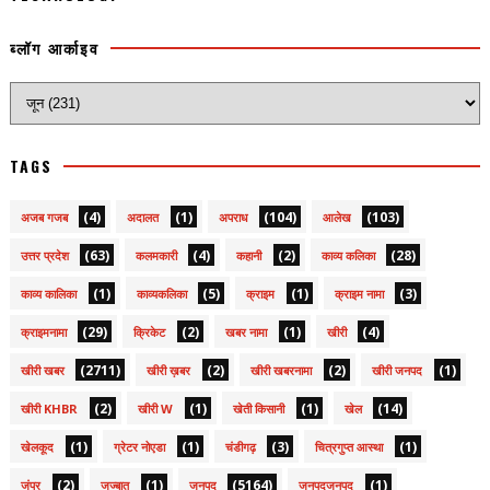
ब्लॉग आर्काइव
TAGS
(4)
(1)
(104)
(103)
अजब गजब
अदालत
अपराध
आलेख
(63)
(4)
(2)
(28)
उत्तर प्रदेश
कलमकारी
कहानी
काव्य कलिका
(1)
(5)
(1)
(3)
काव्य कालिका
काव्यकलिका
क्राइम
क्राइम नामा
(29)
(2)
(1)
(4)
क्राइमनामा
क्रिकेट
खबर नामा
खीरी
(2711)
(2)
(2)
(1)
खीरी खबर
खीरी ख़बर
खीरी खबरनामा
खीरी जनपद
(2)
(1)
(1)
(14)
खीरी KHBR
खीरी W
खेती किसानी
खेल
(1)
(1)
(3)
(1)
खेलकूद
ग्रेटर नोएडा
चंडीगढ़
चित्रगुप्त आस्था
(2)
(1)
(5164)
(1)
जंपर
जज्बात
जनपद
जनपदजनपद