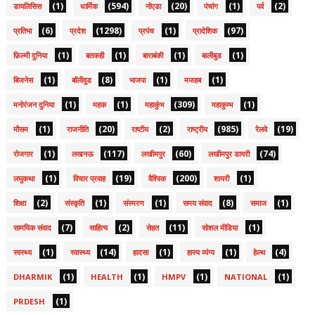
(1)
(594)
(20)
(1)
(2)
डायलिसिस
धार्मिक
नोएडा
पंचांग
पर्व
(6)
(1298)
(1)
(97)
प्रतिभा
प्रदेश
प्रपंच
प्रादेशिक
(1)
(1)
(1)
(1)
फ़िल्मी दुनिया
बतकही
बाराबंकी
बालीबुड
(1)
(8)
(1)
(1)
बिजनेस
बॉलीवुड
भाजपा
मजहब
(1)
(1)
(309)
(1)
मनोरंजन दुनिया
महक
महाकुंभ
महाकुम्भ
(1)
(20)
(2)
(985)
(19)
मौसम
राजनीति
राष्टीय
राष्ट्रीय
रेलवे
(1)
(117)
(60)
(74)
रोजगार
लखनऊ
लखीमपुर
लखीमपुर डायरी
(1)
(19)
(200)
(1)
लघुकथा
विचार प्रवाह
वैश्विक
शायरी
(2)
(1)
(1)
(8)
(1)
शिक्षा
संस्कृति
संस्मरण
समय संवाद
समाज
(7)
(2)
(11)
(1)
सामयिक संवाद
साहित्य
सेहत
सोशल मीडिया
(1)
(14)
(1)
(1)
(4)
स्वस्थ्य
स्वास्थ्य
हादसा
हास्य व्यंग्य
हेल्थ
(1)
(1)
(1)
(1)
DHARMIK
HEALTH
HMPV
NATIONAL
(1)
PRDESH