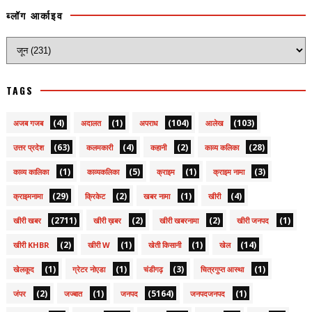
ब्लॉग आर्काइव
TAGS
(4)
(1)
(104)
(103)
अजब गजब
अदालत
अपराध
आलेख
(63)
(4)
(2)
(28)
उत्तर प्रदेश
कलमकारी
कहानी
काव्य कलिका
(1)
(5)
(1)
(3)
काव्य कालिका
काव्यकलिका
क्राइम
क्राइम नामा
(29)
(2)
(1)
(4)
क्राइमनामा
क्रिकेट
खबर नामा
खीरी
(2711)
(2)
(2)
(1)
खीरी खबर
खीरी ख़बर
खीरी खबरनामा
खीरी जनपद
(2)
(1)
(1)
(14)
खीरी KHBR
खीरी W
खेती किसानी
खेल
(1)
(1)
(3)
(1)
खेलकूद
ग्रेटर नोएडा
चंडीगढ़
चित्रगुप्त आस्था
(2)
(1)
(5164)
(1)
जंपर
जज्बात
जनपद
जनपदजनपद