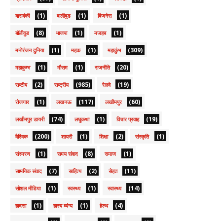
(1)
(1)
(1)
बाराबंकी
बालीबुड
बिजनेस
(8)
(1)
(1)
बॉलीवुड
भाजपा
मजहब
(1)
(1)
(309)
मनोरंजन दुनिया
महक
महाकुंभ
(1)
(1)
(20)
महाकुम्भ
मौसम
राजनीति
(2)
(985)
(19)
राष्टीय
राष्ट्रीय
रेलवे
(1)
(117)
(60)
रोजगार
लखनऊ
लखीमपुर
(74)
(1)
(19)
लखीमपुर डायरी
लघुकथा
विचार प्रवाह
(200)
(1)
(2)
(1)
वैश्विक
शायरी
शिक्षा
संस्कृति
(1)
(8)
(1)
संस्मरण
समय संवाद
समाज
(7)
(2)
(11)
सामयिक संवाद
साहित्य
सेहत
(1)
(1)
(14)
सोशल मीडिया
स्वस्थ्य
स्वास्थ्य
(1)
(1)
(4)
हादसा
हास्य व्यंग्य
हेल्थ