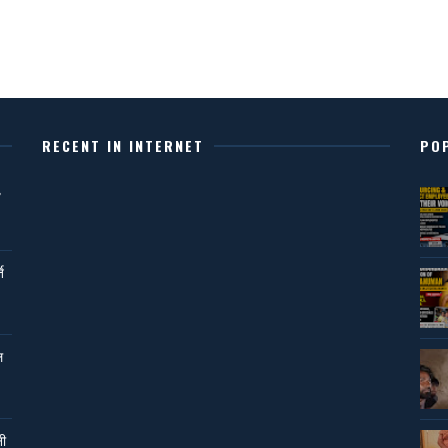
RECENT IN INTERNET
PO
,
ि
ल
नी