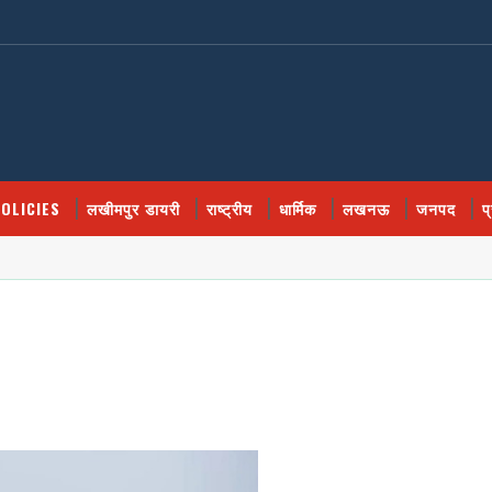
OLICIES
लखीमपुर डायरी
राष्ट्रीय
धार्मिक
लखनऊ
जनपद
प