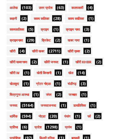
(103)
(63)
(4)
आलेख
उत्तर प्रदेश
कलमकारी
(2)
(28)
(1)
कहानी
काव्य कलिका
काव्य कालिका
(5)
(1)
(3)
काव्यकलिका
क्राइम
क्राइम नामा
(29)
(2)
(1)
क्राइमनामा
क्रिकेट
खबर नामा
(4)
(2711)
(2)
खीरी
खीरी खबर
खीरी ख़बर
(2)
(1)
(2)
खीरी खबरनामा
खीरी जनपद
खीरी KHBR
(1)
(1)
(14)
खीरी W
खेती किसानी
खेल
(1)
(1)
(3)
खेलकूद
ग्रेटर नोएडा
चंडीगढ़
(1)
(2)
(1)
चित्रगुप्त आस्था
जंपर
जज्बात
(5164)
(1)
(1)
जनपद
जनपदजनपद
डायलिसिस
(594)
(20)
(1)
(2)
धार्मिक
नोएडा
पंचांग
पर्व
(6)
(1298)
(1)
प्रतिभा
प्रदेश
प्रपंच
(97)
(1)
(1)
प्रादेशिक
फ़िल्मी दुनिया
बतकही